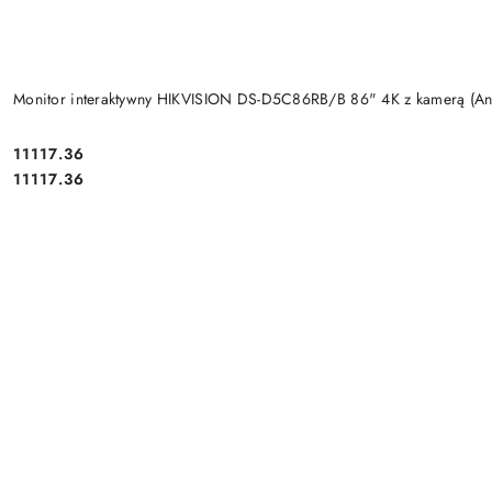
Monitor interaktywny HIKVISION DS-D5C86RB/B 86" 4K z kamerą (An
Cena:
11117.36
Cena:
11117.36