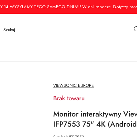
WYSYŁAMY TEGO SAMEGO DNIA!!! W dni robocze. Dotyczy produktó
NAZWA
VIEWSONIC EUROPE
PRODUCENTA:
Brak towaru
Monitor interaktywny Vi
IFP7553 75" 4K (Android