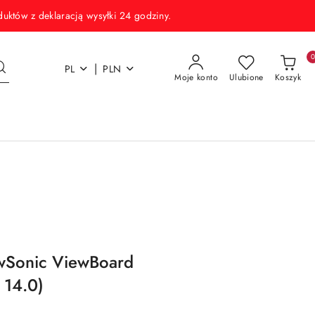
w z deklaracją wysyłki 24 godziny.
|
PL
PLN
Moje konto
Ulubione
Koszyk
ewSonic ViewBoard
 14.0)