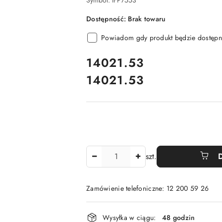
Symbol:
IFP7553
Dostępność:
Brak towaru
Powiadom gdy produkt będzie dostępn
cena:
14021.53
14021.53
Cena:
Ilość
szt.
Zamówienie telefoniczne: 12 200 59 26
Dostępność
Wysyłka w ciągu:
48 godzin