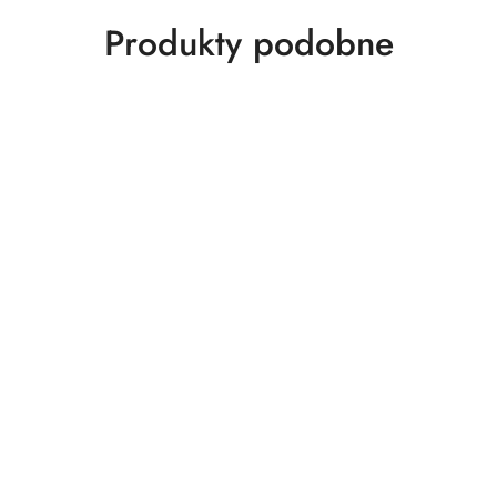
Produkty
Produkty podobne
o
statusie: