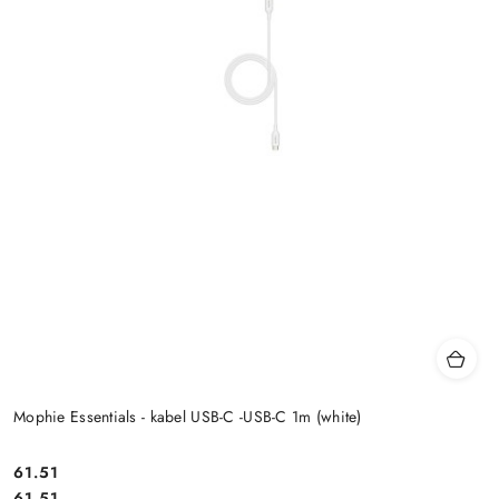
Mophie Essentials - kabel USB-C -USB-C 1m (white)
Cena:
61.51
Cena:
61.51