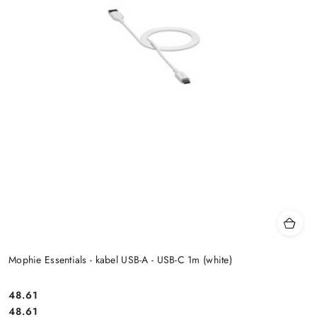
Mophie Essentials - kabel USB-A - USB-C 1m (white)
Cena:
48.61
Cena:
48.61