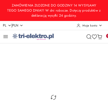
Przejdź do treści głównej
Przejdź do wyszukiwarki
Przejdź do moje konto
Przejdź do menu głównego
Przejdź do opisu produktu
Przejdź do stopki
ZAMÓWIENIA ZŁOZONE DO GODZINY 14 WYSYŁAMY
TEGO SAMEGO DNIA!!! W dni robocze. Dotyczy produktów z
deklaracją wysyłki 24 godziny.
|
PL
PLN
Moje konto