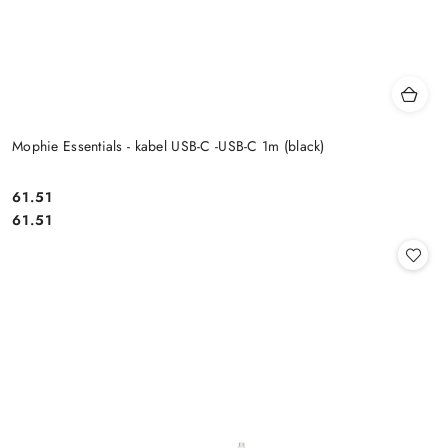
Mophie Essentials - kabel USB-C -USB-C 1m (black)
Cena:
61.51
Cena:
61.51