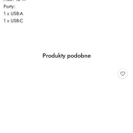
Porty:
1 x USB-A
1 x USB-C
Produkty
Produkty podobne
Pomiń karuzelę produktów
o
statusie: