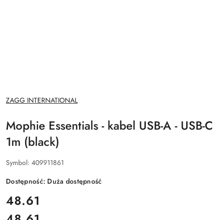
NAZWA
ZAGG INTERNATIONAL
PRODUCENTA:
Mophie Essentials - kabel USB-A - USB-C
1m (black)
Symbol:
409911861
Dostępność:
Duża dostępność
cena:
48.61
48.61
Cena: