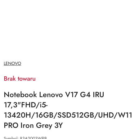
NAZWA
LENOVO
PRODUCENTA:
Brak towaru
Notebook Lenovo V17 G4 IRU
17,3"FHD/i5-
13420H/16GB/SSD512GB/UHD/W11
PRO Iron Grey 3Y
Symbol:
83A2003WPB