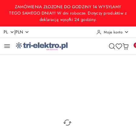
Przejdź do treści głównej
Przejdź do wyszukiwarki
Przejdź do moje konto
Przejdź do menu głównego
Przejdź do opisu produktu
Przejdź do stopki
ZAMÓWIENIA ZŁOZONE DO GODZINY 14 WYSYŁAMY
TEGO SAMEGO DNIA!!! W dni robocze. Dotyczy produktów z
deklaracją wysyłki 24 godziny.
|
PL
PLN
Moje konto