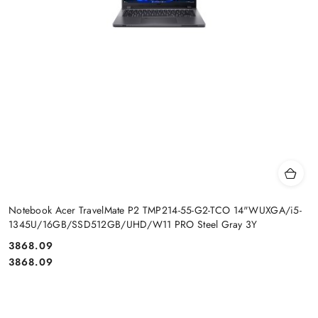
Notebook Acer TravelMate P2 TMP214-55-G2-TCO 14"WUXGA/i5-
1345U/16GB/SSD512GB/UHD/W11 PRO Steel Gray 3Y
Cena:
3868.09
Cena:
3868.09