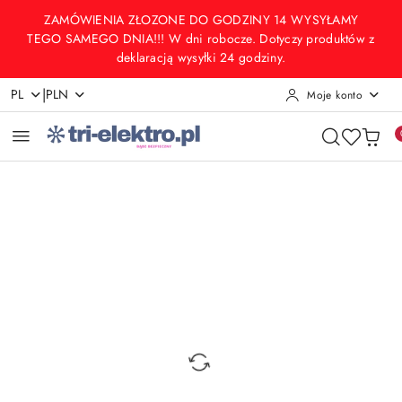
Przejdź do treści głównej
Przejdź do wyszukiwarki
Przejdź do moje konto
Przejdź do menu głównego
Przejdź do opisu produktu
Przejdź do stopki
ZAMÓWIENIA ZŁOZONE DO GODZINY 14 WYSYŁAMY
TEGO SAMEGO DNIA!!! W dni robocze. Dotyczy produktów z
deklaracją wysyłki 24 godziny.
|
PL
PLN
Moje konto