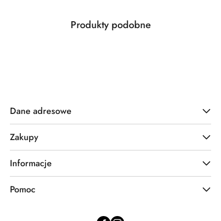
Produkty
Produkty podobne
Pomiń karuzelę produktów
o
statusie:
Dane adresowe
Zakupy
Informacje
Pomoc