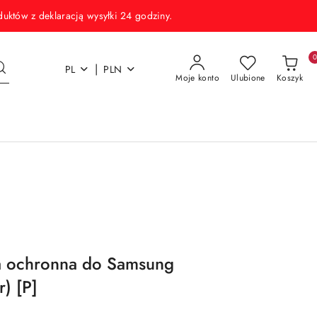
w z deklaracją wysyłki 24 godziny.
|
PL
PLN
Moje konto
Ulubione
Koszyk
a ochronna do Samsung
r) [P]