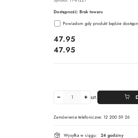
Symbol:
77-81221
Dostępność:
Brak towaru
Powiadom gdy produkt będzie dostępn
cena:
47.95
47.95
Cena:
Ilość
szt.
Zamówienie telefoniczne: 12 200 59 26
Dostępność
Wysyłka w ciągu:
24 godziny