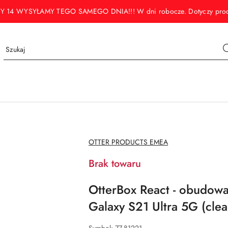
WYSYŁAMY TEGO SAMEGO DNIA!!! W dni robocze. Dotyczy produktó
NAZWA
OTTER PRODUCTS EMEA
PRODUCENTA:
Brak towaru
OtterBox React - obudow
Galaxy S21 Ultra 5G (clea