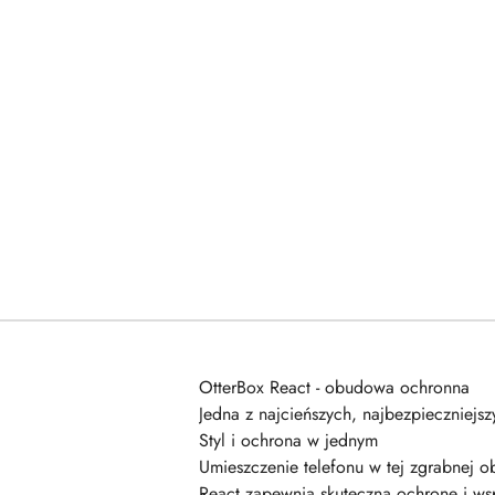
OtterBox React - obudowa ochronna
Jedna z najcieńszych, najbezpieczniejs
Styl i ochrona w jednym
Umieszczenie telefonu w tej zgrabnej o
React zapewnia skuteczną ochronę i ws