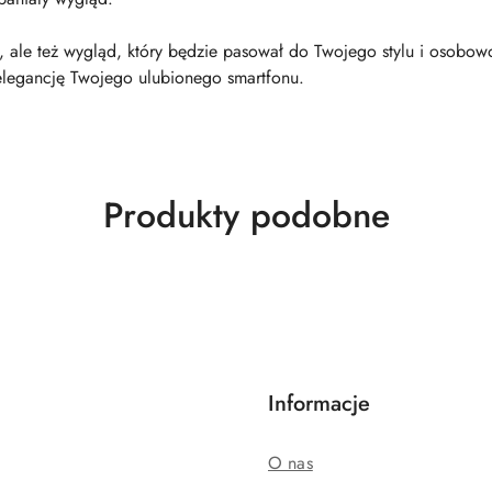
, ale też wygląd, który będzie pasował do Twojego stylu i osobow
legancję Twojego ulubionego smartfonu.
Produkty
Produkty podobne
o
statusie:
Informacje
O nas