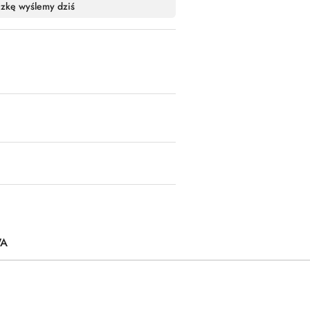
czkę wyślemy dziś
WA