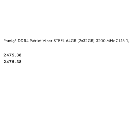
Pamięć DDR4 Patriot Viper STEEL 64GB (2x32GB) 3200 MHz CL16 1
Cena:
2475.38
Cena:
2475.38