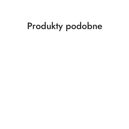
Produkty
Produkty podobne
o
statusie: