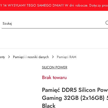
WYSYŁAMY TEGO SAMEGO DNIA!!! W dni robocze. Dotyczy produktó
nty
Pamięci i nosniki danych
Pamięci RAM
NAZWA
SILICON POWER
PRODUCENTA:
Brak towaru
Pamięć DDR5 Silicon Po
Gaming 32GB (2x16GB)
Black