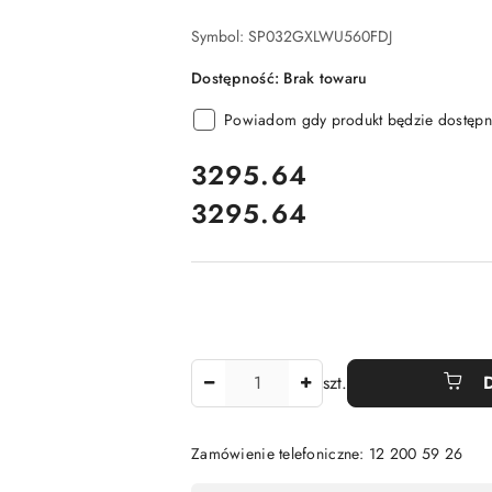
Symbol:
SP032GXLWU560FDJ
Dostępność:
Brak towaru
Powiadom gdy produkt będzie dostępn
cena:
3295.64
3295.64
Cena:
Ilość
szt.
Zamówienie telefoniczne: 12 200 59 26