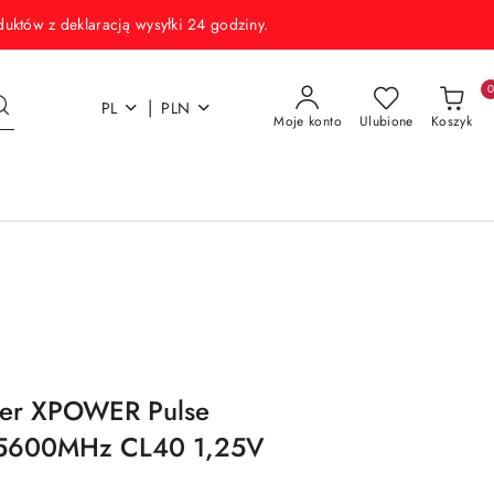
w z deklaracją wysyłki 24 godziny.
|
PL
PLN
Moje konto
Ulubione
Koszyk
wer XPOWER Pulse
 5600MHz CL40 1,25V