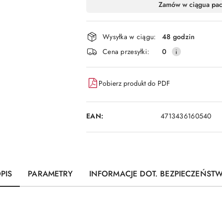
Dostępność
Zamów w ciągu
a pa
i
dostawa
Wysyłka w ciągu:
48 godzin
Cena przesyłki:
0
Pobierz produkt do PDF
EAN:
4713436160540
PIS
PARAMETRY
INFORMACJE DOT. BEZPIECZEŃST