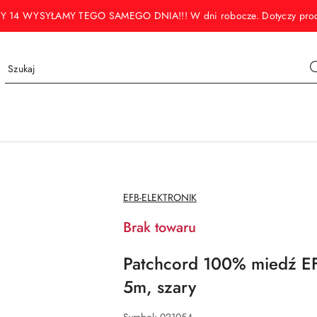
WYSYŁAMY TEGO SAMEGO DNIA!!! W dni robocze. Dotyczy produktó
NAZWA
EFB-ELEKTRONIK
PRODUCENTA:
Brak towaru
Patchcord 100% miedź E
5m, szary