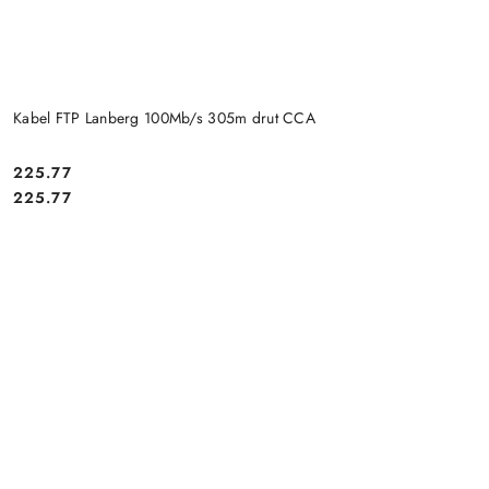
Kabel FTP Lanberg 100Mb/s 305m drut CCA
Cena:
225.77
Cena:
225.77