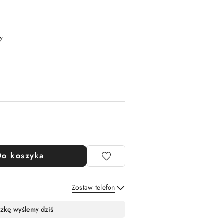
y
Do koszyka
Zostaw telefon
Wyślij
czkę wyślemy dziś