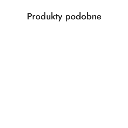
Produkty
Produkty podobne
o
statusie: