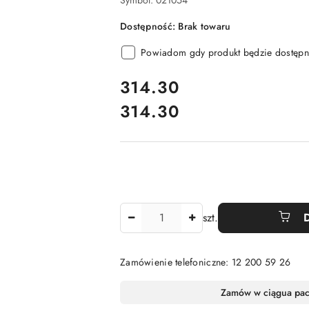
Symbol:
021054
Dostępność:
Brak towaru
Powiadom gdy produkt będzie dostępn
cena:
314.30
314.30
Cena:
Ilość
szt.
Zamówienie telefoniczne: 12 200 59 26
Dostępność
Zamów w ciągu
a pa