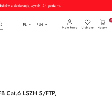
w z deklaracją wysyłki 24 godziny.
|
PL
PLN
Moje konto
Ulubione
Koszyk
FB Cat.6 LSZH S/FTP,