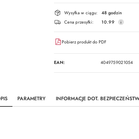
i
dostawa
Wysyłka w ciągu:
48 godzin
Cena przesyłki:
10.99
Pobierz produkt do PDF
EAN:
4049759021054
PIS
PARAMETRY
INFORMACJE DOT. BEZPIECZEŃST