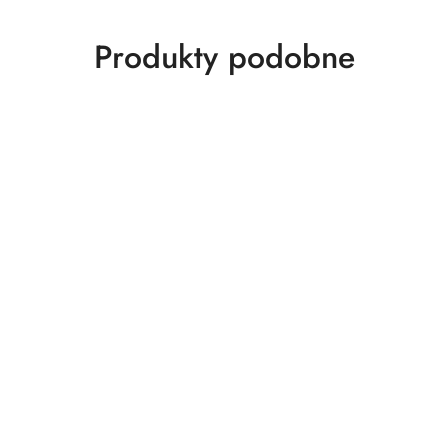
Produkty
Produkty podobne
o
statusie: