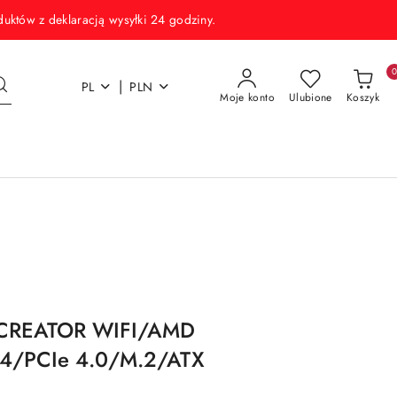
w z deklaracją wysyłki 24 godziny.
|
PL
PLN
Moje konto
Ulubione
Koszyk
E-CREATOR WIFI/AMD
/PCIe 4.0/M.2/ATX