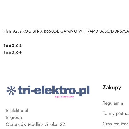
Płyta Asus ROG STRIX B650E-E GAMING WIFI /AMD B650/DDR5/S
Cena:
1660.64
Cena:
1660.64
Zakupy
Regulamin
tri-elektro.pl
Formy płatno
tri-group
Czas realizac
Obrońców Modlina 5 lokal 22