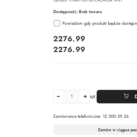
Symbol:
ProArt X670E-CREATOR WIFI
Dostępność:
Brak towaru
Powiadom gdy produkt będzie dostępn
cena:
2276.99
2276.99
Cena:
Ilość
szt.
Zamówienie telefoniczne: 12 200 59 26
Dostępność
Zamów w ciągu
a pa