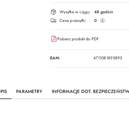
i
dostawa
Wysyłka w ciągu:
48 godzin
Cena przesyłki:
0
Pobierz produkt do PDF
EAN:
4711081895893
PIS
PARAMETRY
INFORMACJE DOT. BEZPIECZEŃST