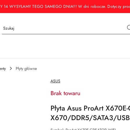
WYSYŁAMY TEGO SAMEGO DNIA!!! W dni robocze. Dotyczy produktó
nty
Płyty główne
NAZWA
ASUS
PRODUCENTA:
Brak towaru
Płyta Asus ProArt X670
X670/DDR5/SATA3/USB4