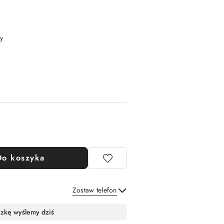
y
Do koszyka
Zostaw telefon
Wyślij
czkę wyślemy dziś