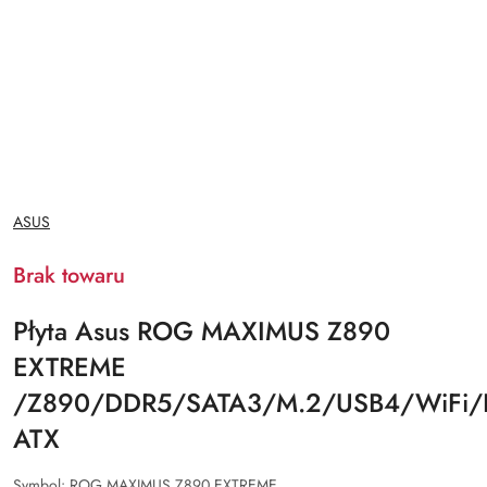
NAZWA
ASUS
PRODUCENTA:
Brak towaru
Płyta Asus ROG MAXIMUS Z890
EXTREME
/Z890/DDR5/SATA3/M.2/USB4/WiFi/BT
ATX
Symbol:
ROG MAXIMUS Z890 EXTREME