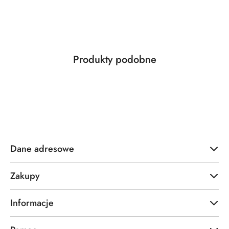
Produkty
Produkty podobne
Pomiń karuzelę produktów
o
statusie:
Dane adresowe
Zakupy
Informacje