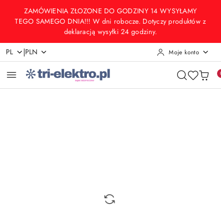
Przejdź do treści głównej
Przejdź do wyszukiwarki
Przejdź do moje konto
Przejdź do menu głównego
Przejdź do opisu produktu
Przejdź do stopki
ZAMÓWIENIA ZŁOZONE DO GODZINY 14 WYSYŁAMY
TEGO SAMEGO DNIA!!! W dni robocze. Dotyczy produktów z
deklaracją wysyłki 24 godziny.
|
PL
PLN
Moje konto