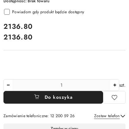
Dostępność:
Brak towaru
Powiadom gdy produkt będzie dostępny
cena:
2136.80
2136.80
Cena:
Ilość
szt.
Do koszyka
Zamówienie telefoniczne: 12 200 59 26
Zostaw telefon
Dostępność
Zamów w ciągu