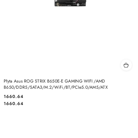
Płyta Asus ROG STRIX B650E-E GAMING WIFI /AMD
B650/DDR5/SATA3/M.2/WiFi/BT/PCIe5.0/AM5/ATX
Cena:
1660.64
Cena:
1660.64