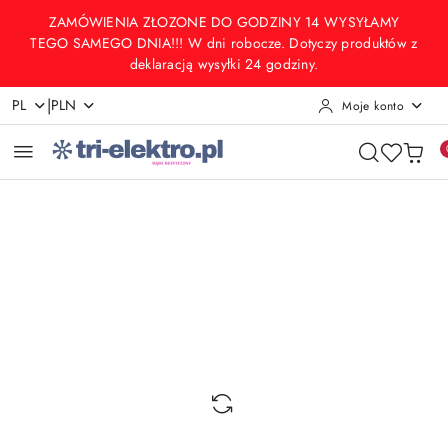
Przejdź do treści głównej
Przejdź do wyszukiwarki
Przejdź do moje konto
Przejdź do menu głównego
Przejdź do opisu produktu
Przejdź do stopki
ZAMÓWIENIA ZŁOZONE DO GODZINY 14 WYSYŁAMY
TEGO SAMEGO DNIA!!! W dni robocze. Dotyczy produktów z
deklaracją wysyłki 24 godziny.
|
PL
PLN
Moje konto