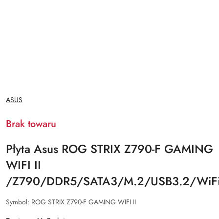
NAZWA
ASUS
PRODUCENTA:
Brak towaru
Płyta Asus ROG STRIX Z790-F GAMING
WIFI II
/Z790/DDR5/SATA3/M.2/USB3.2/WiFi/
Symbol:
ROG STRIX Z790-F GAMING WIFI II