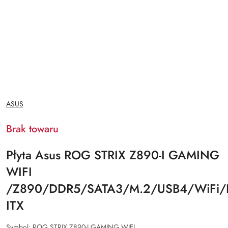
NAZWA
ASUS
PRODUCENTA:
Brak towaru
Płyta Asus ROG STRIX Z890-I GAMING
WIFI
/Z890/DDR5/SATA3/M.2/USB4/WiFi/BT
ITX
Symbol:
ROG STRIX Z890-I GAMING WIFI