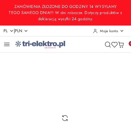
Przejdź do treści głównej
Przejdź do wyszukiwarki
Przejdź do moje konto
Przejdź do menu głównego
Przejdź do opisu produktu
Przejdź do stopki
ZAMÓWIENIA ZŁOZONE DO GODZINY 14 WYSYŁAMY
TEGO SAMEGO DNIA!!! W dni robocze. Dotyczy produktów z
deklaracją wysyłki 24 godziny.
|
PL
PLN
Moje konto