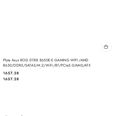
Płyta Asus ROG STRIX B650E-E GAMING WIFI /AMD
B650/DDR5/SATA3/M.2/WiFi/BT/PCIe5.0/AM5/ATX
Cena:
1657.28
Cena:
1657.28