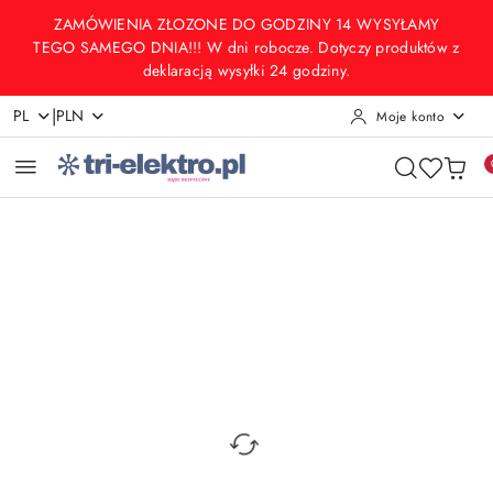
Przejdź do treści głównej
Przejdź do wyszukiwarki
Przejdź do moje konto
Przejdź do menu głównego
Przejdź do opisu produktu
Przejdź do stopki
ZAMÓWIENIA ZŁOZONE DO GODZINY 14 WYSYŁAMY
TEGO SAMEGO DNIA!!! W dni robocze. Dotyczy produktów z
deklaracją wysyłki 24 godziny.
|
PL
PLN
Moje konto