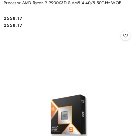
Procesor AMD Ryzen 9 9900X3D S-AM5 4.40/5.50GHz WOF
Cena:
2558.17
Cena:
2558.17