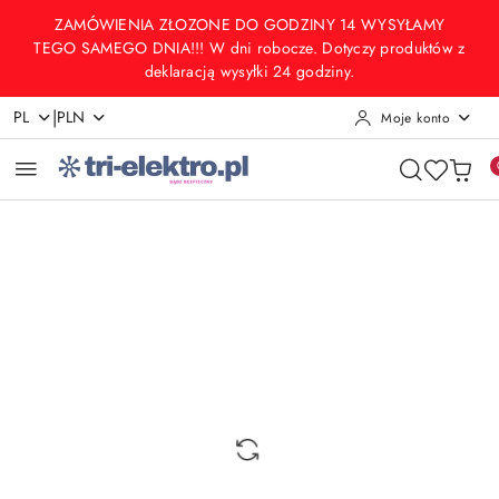
Przejdź do treści głównej
Przejdź do wyszukiwarki
Przejdź do moje konto
Przejdź do menu głównego
Przejdź do opisu produktu
Przejdź do stopki
ZAMÓWIENIA ZŁOZONE DO GODZINY 14 WYSYŁAMY
TEGO SAMEGO DNIA!!! W dni robocze. Dotyczy produktów z
deklaracją wysyłki 24 godziny.
|
PL
PLN
Moje konto