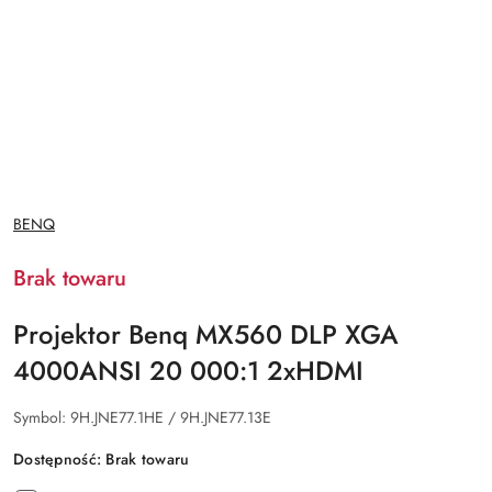
NAZWA
BENQ
PRODUCENTA:
Brak towaru
Projektor Benq MX560 DLP XGA
4000ANSI 20 000:1 2xHDMI
Symbol:
9H.JNE77.1HE / 9H.JNE77.13E
Dostępność:
Brak towaru