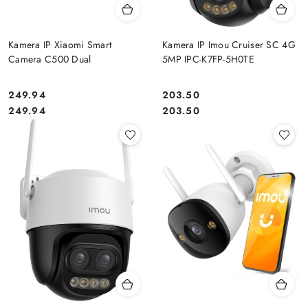
Kamera IP Xiaomi Smart
Kamera IP Imou Cruiser SC 4G
Camera C500 Dual
5MP IPC-K7FP-5H0TE
249.94
203.50
Cena:
Cena:
Cena:
Cena:
249.94
203.50