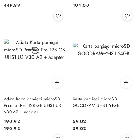
Cena:
Cena:
Cena:
Cena:
449.89
104.00
Adata Karta pamięci microSD
Karta pamięci microSD
Premier Pro 128 GB UHS1 U3
GOODRAM UHS-I 64GB
V30 A2 + adapter
190.92
59.02
Cena:
Cena:
Cena:
Cena:
190.92
59.02