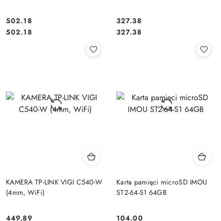
502.18
327.38
Cena:
Cena:
Cena:
Cena:
502.18
327.38
KAMERA TP-LINK VIGI C540-W
Karta pamięci microSD IMOU
(4mm, WiFi)
ST2-64-S1 64GB
449.89
104.00