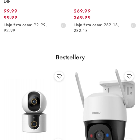
DIP
99.99
269.99
Cena
Cena
99.99
269.99
Cena
Cena
promocyjna:
promocyjna:
Najniższa
Najniższa
Najniższa cena:
92.99
,
Najniższa cena:
282.18
,
promocyjna:
promocyjna:
cena
cena
92.99
282.18
z
z
30
30
dni
dni
przed
przed
Bestsellery
obniżką
obniżką