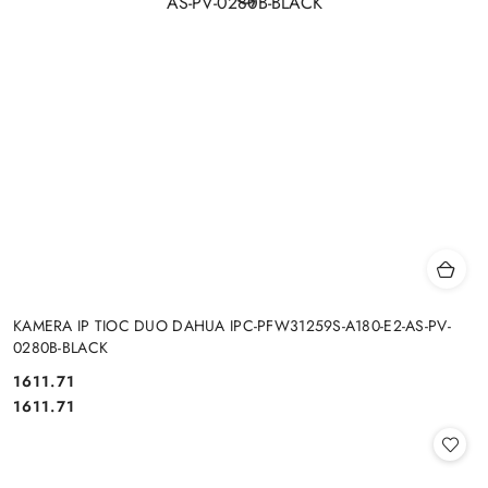
KAMERA IP TIOC DUO DAHUA IPC-PFW31259S-A180-E2-AS-PV-
0280B-BLACK
Cena:
1611.71
Cena:
1611.71