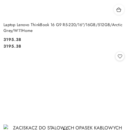
Laptop Lenovo ThinkBook 16 G9 R5-220/16"/16GB/512GB/Arctic
Grey/W11Home
Cena:
3195.38
Cena:
3195.38