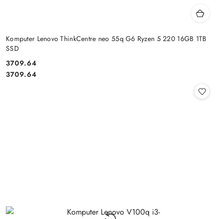
Komputer Lenovo ThinkCentre neo 55q G6 Ryzen 5 220 16GB 1TB
SSD
Cena:
3709.64
Cena:
3709.64