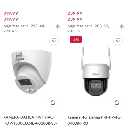
319.99
239.99
Cena
Cena
319.99
239.99
Cena
Cena
promocyjna:
promocyjna:
Najniższa
Najniższa
Najniższa cena:
293.48
,
Najniższa cena:
203.12
,
promocyjna:
promocyjna:
cena
cena
293.48
203.12
z
z
-4%
30
30
dni
dni
przed
przed
obniżką
obniżką
KAMERA DAHUA 4W1 HAC-
Kamera 4G Dahua P4F-PV-4G-
HDW1500CLQ-IL-A-0280B-S3-
0400B-PRO