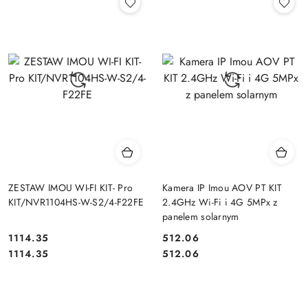
ZESTAW IMOU WI-FI KIT- Pro
Kamera IP Imou AOV PT KIT
KIT/NVR1104HS-W-S2/4-F22FE
2.4GHz Wi-Fi i 4G 5MPx z
panelem solarnym
1114.35
512.06
Cena:
Cena:
Cena:
Cena:
1114.35
512.06