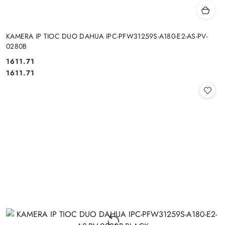
KAMERA IP TIOC DUO DAHUA IPC-PFW31259S-A180-E2-AS-PV-
0280B
Cena:
1611.71
Cena:
1611.71