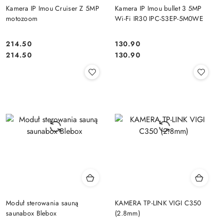
Kamera IP Imou Cruiser Z 5MP
Kamera IP Imou bullet 3 5MP
motozoom
Wi-Fi IR30 IPC-S3EP-5M0WE
214.50
130.90
Cena:
Cena:
Cena:
Cena:
214.50
130.90
Moduł sterowania sauną
KAMERA TP-LINK VIGI C350
saunabox Blebox
(2.8mm)