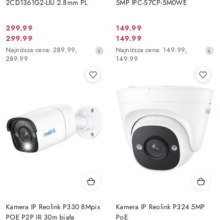
2CD1361G2-LIU 2.8mm PL
5MP IPC-S7CP-5M0WE
299.99
149.99
Cena
Cena
299.99
149.99
Cena
Cena
promocyjna:
promocyjna:
Najniższa
Najniższa
Najniższa cena:
289.99
,
Najniższa cena:
149.99
,
promocyjna:
promocyjna:
cena
cena
289.99
149.99
z
z
30
30
dni
dni
przed
przed
obniżką
obniżką
Kamera IP Reolink P330 8Mpix
Kamera IP Reolink P324 5MP
POE P2P IR 30m biała
PoE