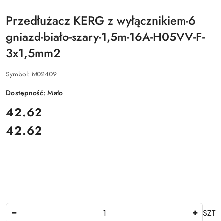
Przedłużacz KERG z wyłącznikiem-6
gniazd-biało-szary-1,5m-16A-H05VV-F-
3x1,5mm2
Symbol:
M02409
Dostępność:
Mało
cena:
42.62
42.62
Cena:
Ilość
SZT