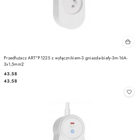
Przedłużacz ART"P1225 z wyłącznikiem-3 gniazda-biały-3m-16A-
3x1,5mm2
Cena:
43.58
Cena:
43.58