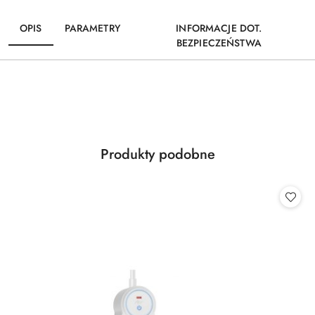
OPIS
PARAMETRY
INFORMACJE DOT.
BEZPIECZEŃSTWA
Produkty
Produkty podobne
Pomiń karuzelę produktów
o
statusie: