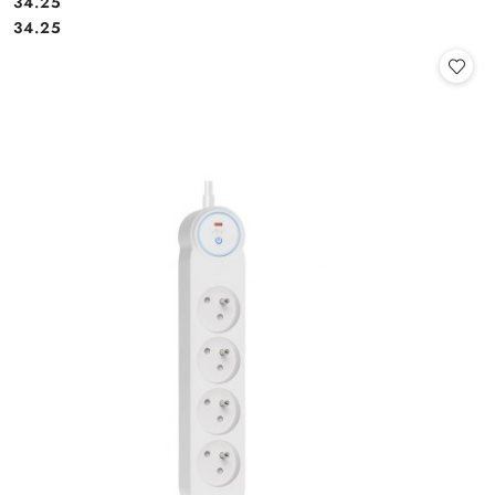
Cena:
34.25
Cena:
34.25