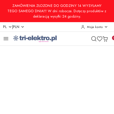
Przejdź do treści głównej
Przejdź do wyszukiwarki
Przejdź do moje konto
Przejdź do menu głównego
Przejdź do opisu produktu
Przejdź do stopki
ZAMÓWIENIA ZŁOZONE DO GODZINY 14 WYSYŁAMY
TEGO SAMEGO DNIA!!! W dni robocze. Dotyczy produktów z
deklaracją wysyłki 24 godziny.
|
PL
PLN
Moje konto