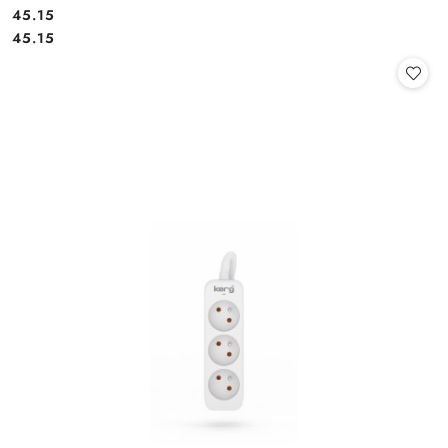
Cena:
45.15
Cena:
45.15