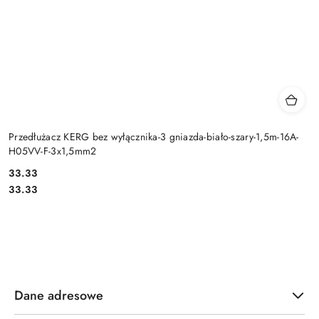
Przedłużacz KERG bez wyłącznika-3 gniazda-biało-szary-1,5m-16A-
H05VV-F-3x1,5mm2
Cena:
33.33
Cena:
33.33
Dane adresowe