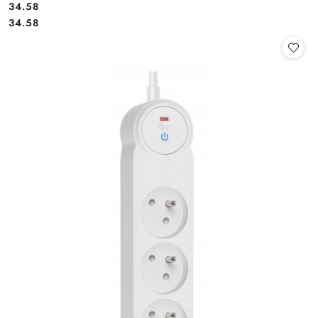
Cena:
34.58
Cena:
34.58