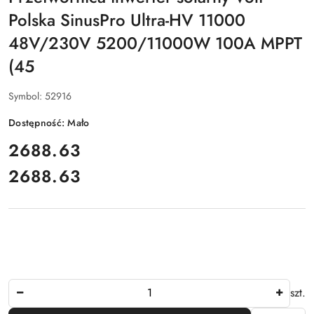
Polska SinusPro Ultra-HV 11000
48V/230V 5200/11000W 100A MPPT
(45
Symbol:
52916
Dostępność:
Mało
cena:
2688.63
2688.63
Cena:
Ilość
szt.