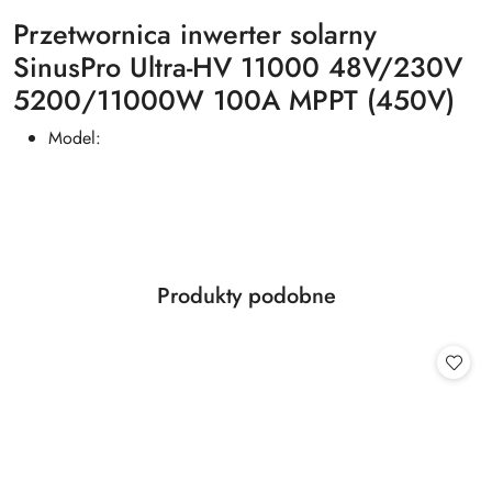
Przetwornica inwerter solarny
SinusPro Ultra-HV 11000 48V/230V
5200/11000W 100A MPPT (450V)
Model:
Produkty
Produkty podobne
Pomiń karuzelę produktów
o
statusie: