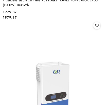
Przenośna stacja zasilania Volt Polska TRAVEL POWERBOX 2400
(1200W) 1008Wh
Cena:
1979.87
Cena:
1979.87