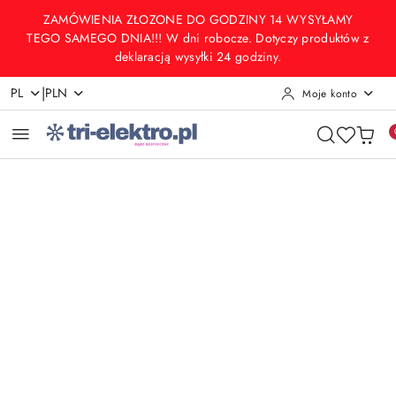
Przejdź do treści głównej
Przejdź do wyszukiwarki
Przejdź do moje konto
Przejdź do menu głównego
Przejdź do opisu produktu
Przejdź do stopki
ZAMÓWIENIA ZŁOZONE DO GODZINY 14 WYSYŁAMY
TEGO SAMEGO DNIA!!! W dni robocze. Dotyczy produktów z
deklaracją wysyłki 24 godziny.
|
PL
PLN
Moje konto