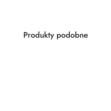
Produkty
Produkty podobne
o
statusie: