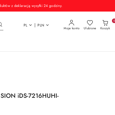
w z deklaracją wysyłki 24 godziny.
|
PL
PLN
Moje konto
Ulubione
Koszyk
SION iDS-7216HUHI-