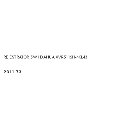
REJESTRATOR 5W1 DAHUA XVR5116H-4KL-I3
Cena:
2011.73