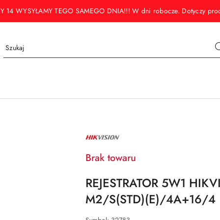
WYSYŁAMY TEGO SAMEGO DNIA!!! W dni robocze. Dotyczy produktó
NAZWA
PRODUCENTA:
HIKVISION
Brak towaru
REJESTRATOR 5W1 HIKVI
M2/S(STD)(E)/4A+16/4