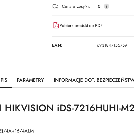
i
Cena przesyłki:
0
dostawa
Pobierz produkt do PDF
EAN:
6931847155759
PIS
PARAMETRY
INFORMACJE DOT. BEZPIECZEŃST
 HIKVISION iDS-7216HUHI-M2
(E)/4A+16/4ALM