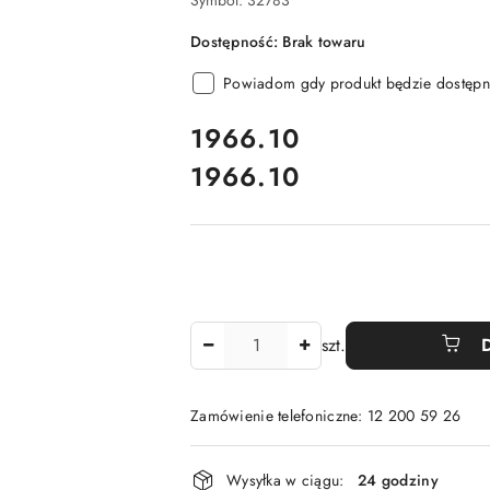
Symbol:
32783
Dostępność:
Brak towaru
Powiadom gdy produkt będzie dostępn
cena:
1966.10
1966.10
Cena:
Ilość
szt.
Zamówienie telefoniczne: 12 200 59 26
Dostępność
Wysyłka w ciągu:
24 godziny