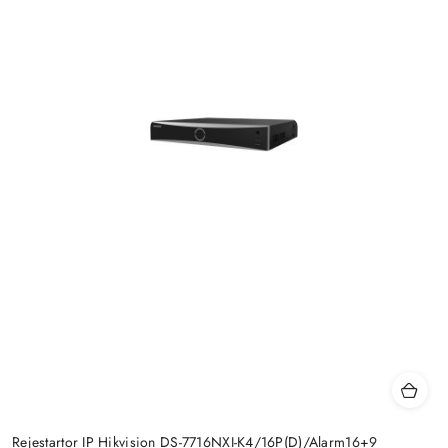
Rejestartor IP Hikvision DS-7716NXI-K4/16P(D)/Alarm16+9