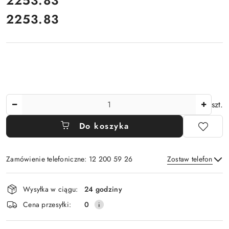
2253.83
2253.83
Cena:
Ilość
szt.
Do koszyka
Zamówienie telefoniczne: 12 200 59 26
Zostaw telefon
Dostępność
Wysyłka w ciągu:
24 godziny
i
Wyślij
Cena przesyłki:
0
dostawa