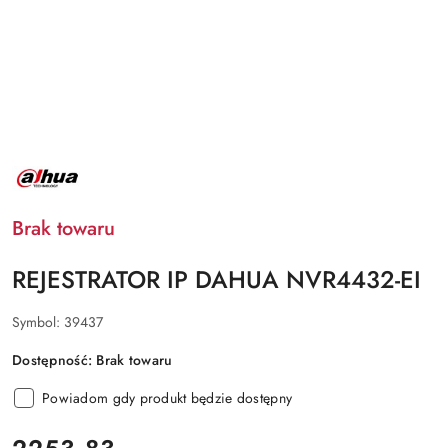
NAZWA
PRODUCENTA:
DAHUA
Brak towaru
REJESTRATOR IP DAHUA NVR4432-EI
Symbol:
39437
Dostępność:
Brak towaru
Powiadom gdy produkt będzie dostępny
cena: