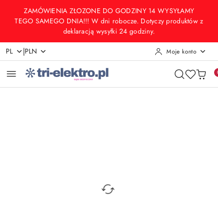
Przejdź do treści głównej
Przejdź do wyszukiwarki
Przejdź do moje konto
Przejdź do menu głównego
Przejdź do opisu produktu
Przejdź do stopki
ZAMÓWIENIA ZŁOZONE DO GODZINY 14 WYSYŁAMY
TEGO SAMEGO DNIA!!! W dni robocze. Dotyczy produktów z
deklaracją wysyłki 24 godziny.
|
PL
PLN
Moje konto