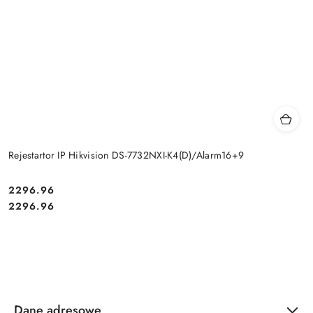
Rejestartor IP Hikvision DS-7732NXI-K4(D)/Alarm16+9
Cena:
2296.96
Cena:
2296.96
Dane adresowe