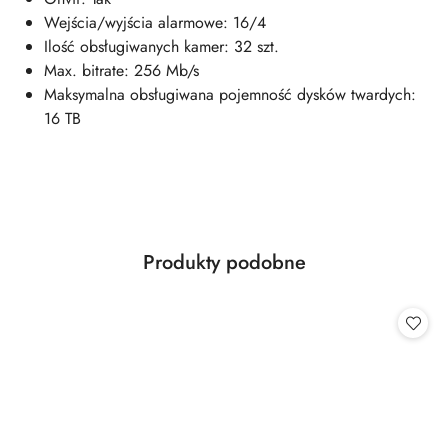
Wejścia/wyjścia alarmowe: 16/4
Ilość obsługiwanych kamer: 32 szt.
Max. bitrate: 256 Mb/s
Maksymalna obsługiwana pojemność dysków twardych:
16 TB
Produkty
Produkty podobne
Pomiń karuzelę produktów
o
statusie: