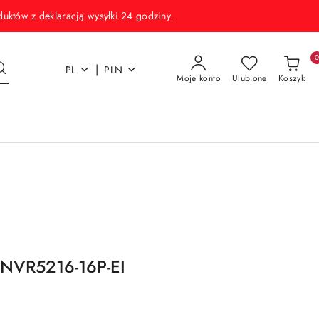
w z deklaracją wysyłki 24 godziny.
|
PL
PLN
Moje konto
Ulubione
Koszyk
NVR5216-16P-EI