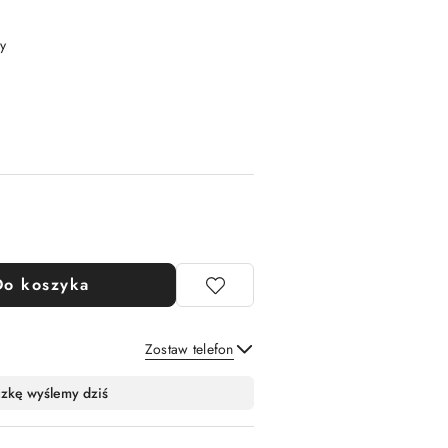
y
Do koszyka
Zostaw telefon
Wyślij
czkę wyślemy dziś