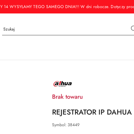
WYSYŁAMY TEGO SAMEGO DNIA!!! W dni robocze. Dotyczy produktó
NAZWA
PRODUCENTA:
DAHUA
Brak towaru
REJESTRATOR IP DAHUA 
Symbol:
38449