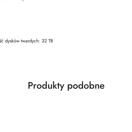
ć dysków twardych: 32 TB
Produkty
Produkty podobne
o
statusie: