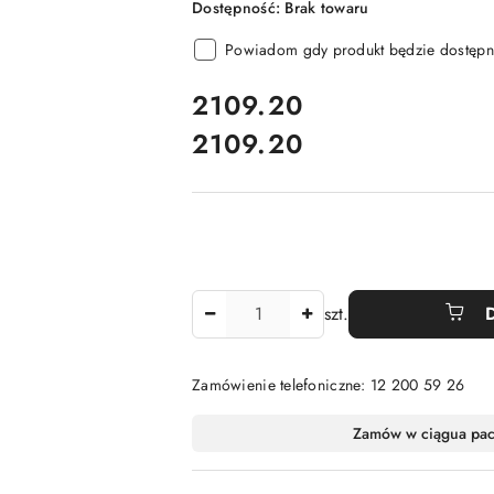
Dostępność:
Brak towaru
Powiadom gdy produkt będzie dostępn
cena:
2109.20
2109.20
Cena:
Ilość
szt.
Zamówienie telefoniczne: 12 200 59 26
Dostępność
Zamów w ciągu
a pa
i