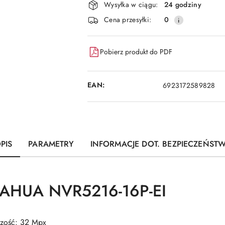
dostawa
Wysyłka w ciągu:
24 godziny
Cena przesyłki:
0
Pobierz produkt do PDF
EAN:
6923172589828
PIS
PARAMETRY
INFORMACJE DOT. BEZPIECZEŃST
DAHUA NVR5216-16P-EI
czość: 32 Mpx