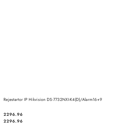
Rejestartor IP Hikvision DS-7732NXI-K4(D)/Alarm16+9
Cena:
2296.96
Cena:
2296.96