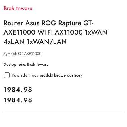
Brak towaru
Router Asus ROG Rapture GT-
AXE11000 Wi-Fi AX11000 1xWAN
4xLAN 1xWAN/LAN
Symbol:
GT-AXE11000
Dostępność:
Brak towaru
Powiadom gdy produkt będzie dostępny
cena:
1984.98
1984.98
Cena: