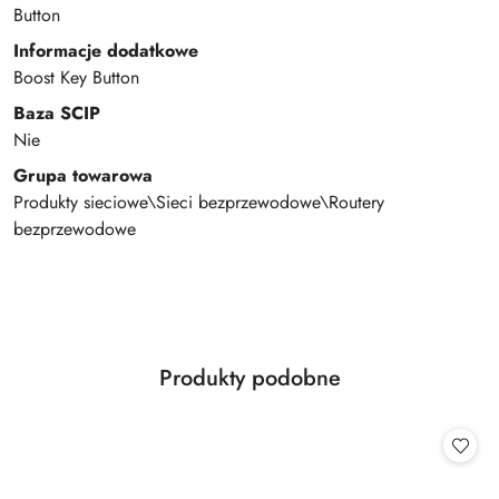
Button
Informacje dodatkowe
Boost Key Button
Baza SCIP
Nie
Grupa towarowa
Produkty sieciowe\Sieci bezprzewodowe\Routery
bezprzewodowe
Produkty
Produkty podobne
Pomiń karuzelę produktów
o
statusie: