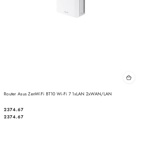
Router Asus ZenWiFi BT10 Wi-Fi 7 1xLAN 2xWAN/LAN
Cena:
2374.67
Cena:
2374.67