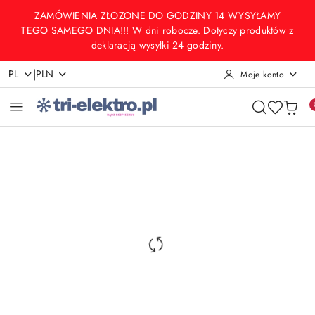
Przejdź do treści głównej
Przejdź do wyszukiwarki
Przejdź do moje konto
Przejdź do menu głównego
Przejdź do opisu produktu
Przejdź do stopki
ZAMÓWIENIA ZŁOZONE DO GODZINY 14 WYSYŁAMY
TEGO SAMEGO DNIA!!! W dni robocze. Dotyczy produktów z
deklaracją wysyłki 24 godziny.
|
PL
PLN
Moje konto