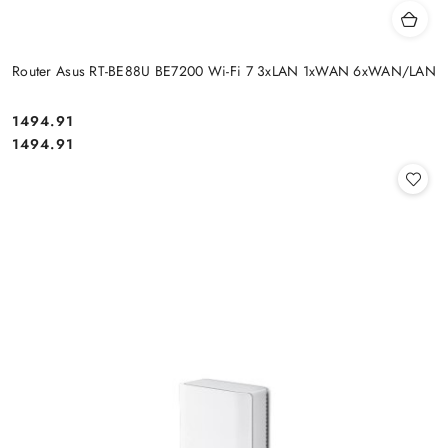
Router Asus RT-BE88U BE7200 Wi-Fi 7 3xLAN 1xWAN 6xWAN/LAN
Cena:
1494.91
Cena:
1494.91