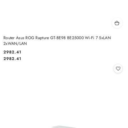
Router Asus ROG Rapture GT-BE98 BE25000 Wi-Fi 7 5xLAN
2xWAN/LAN
Cena:
2982.41
Cena:
2982.41