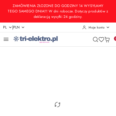
Przejdź do treści głównej
Przejdź do wyszukiwarki
Przejdź do moje konto
Przejdź do menu głównego
Przejdź do opisu produktu
Przejdź do stopki
ZAMÓWIENIA ZŁOZONE DO GODZINY 14 WYSYŁAMY
TEGO SAMEGO DNIA!!! W dni robocze. Dotyczy produktów z
deklaracją wysyłki 24 godziny.
|
PL
PLN
Moje konto