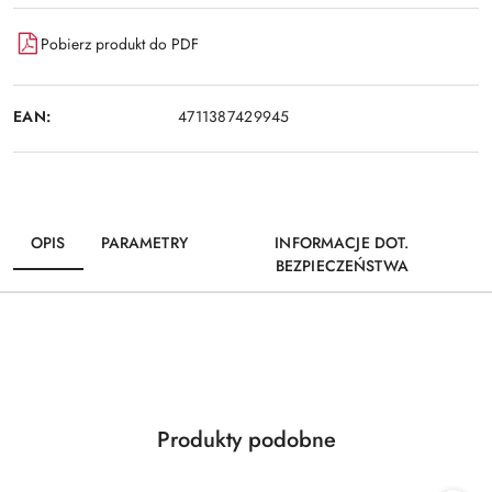
Pobierz produkt do PDF
EAN:
4711387429945
OPIS
PARAMETRY
INFORMACJE DOT.
BEZPIECZEŃSTWA
Produkty
Produkty podobne
Pomiń karuzelę produktów
o