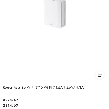
Router Asus ZenWiFi BT10 Wi-Fi 7 1xLAN 2xWAN/LAN
Cena:
2374.67
Cena:
2374.67