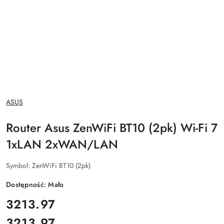
NAZWA
ASUS
PRODUCENTA:
Router Asus ZenWiFi BT10 (2pk) Wi-Fi 7
1xLAN 2xWAN/LAN
Symbol:
ZenWiFi BT10 (2pk)
Dostępność:
Mało
cena:
3213.97
3213.97
Cena: