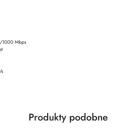
00/1000 Mbps
et
/s
Produkty
Produkty podobne
o