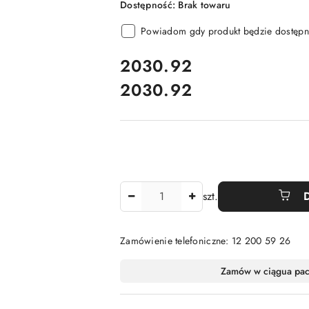
Dostępność:
Brak towaru
Powiadom gdy produkt będzie dostępn
cena:
2030.92
2030.92
Cena:
Ilość
szt.
Zamówienie telefoniczne: 12 200 59 26
Dostępność
Zamów w ciągu
a pa
i