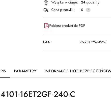
dostawa
Wysyłka w ciągu:
24 godziny
Cena przesyłki:
0
Pobierz produkt do PDF
EAN:
6923172544926
PIS
PARAMETRY
INFORMACJE DOT. BEZPIECZEŃST
4101-16ET2GF-240-C