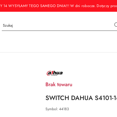
WYSYŁAMY TEGO SAMEGO DNIA!!! W dni robocze. Dotyczy produktó
NAZWA
PRODUCENTA:
DAHUA
Brak towaru
SWITCH DAHUA S4101-1
Symbol:
44183