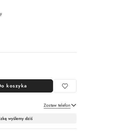
y
Do koszyka
Zostaw telefon
Wyślij
czkę wyślemy dziś