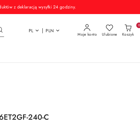
w z deklaracją wysyłki 24 godziny.
|
PL
PLN
Moje konto
Ulubione
Koszyk
6ET2GF-240-C