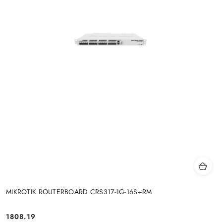
MIKROTIK ROUTERBOARD CRS317-1G-16S+RM
Cena:
1808.19