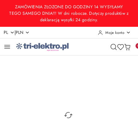
Przejdź do treści głównej
Przejdź do wyszukiwarki
Przejdź do moje konto
Przejdź do menu głównego
Przejdź do opisu produktu
Przejdź do stopki
ZAMÓWIENIA ZŁOZONE DO GODZINY 14 WYSYŁAMY
TEGO SAMEGO DNIA!!! W dni robocze. Dotyczy produktów z
deklaracją wysyłki 24 godziny.
|
PL
PLN
Moje konto