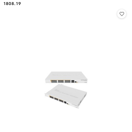
Cena:
1808.19