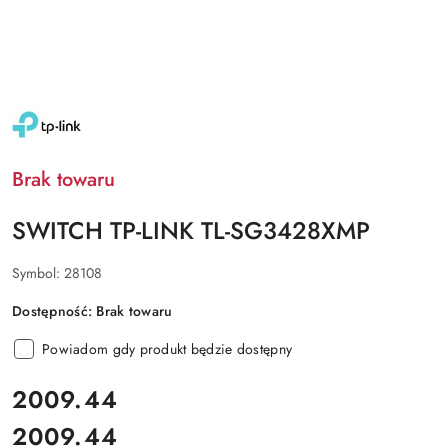
NAZWA
PRODUCENTA:
TP-
LINK
Brak towaru
SWITCH TP-LINK TL-SG3428XMP
Symbol:
28108
Dostępność:
Brak towaru
Powiadom gdy produkt będzie dostępny
cena:
2009.44
2009.44
Cena: