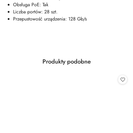
Obsługa PoE: Tak
Liczba portów: 28 szt.
Przepustowość urządzenia: 128 Gb/s
Produkty
Produkty podobne
Pomiń karuzelę produktów
o
statusie: