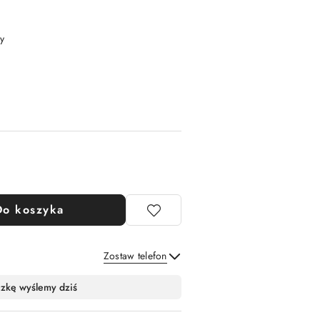
y
Do koszyka
Zostaw telefon
Wyślij
czkę wyślemy dziś