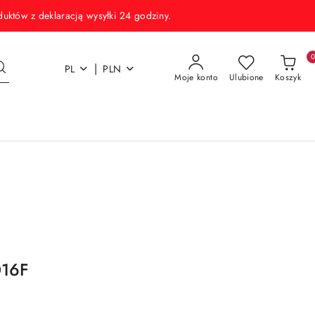
w z deklaracją wysyłki 24 godziny.
|
PL
PLN
Moje konto
Ulubione
Koszyk
016F