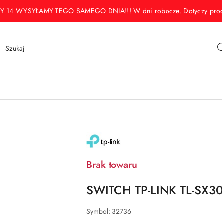
WYSYŁAMY TEGO SAMEGO DNIA!!! W dni robocze. Dotyczy produktó
NAZWA
PRODUCENTA:
TP-
LINK
Brak towaru
SWITCH TP-LINK TL-SX3
Symbol:
32736