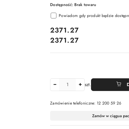
Dostępność:
Brak towaru
Powiadom gdy produkt będzie dostępn
cena:
2371.27
2371.27
Cena:
Ilość
szt.
Zamówienie telefoniczne: 12 200 59 26
Dostępność
Zamów w ciągu
a pa
i