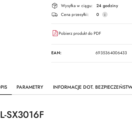
dostawa
Wysyłka w ciągu:
24 godziny
Cena przesyłki:
0
Pobierz produkt do PDF
EAN:
6935364006433
PIS
PARAMETRY
INFORMACJE DOT. BEZPIECZEŃST
L-SX3016F