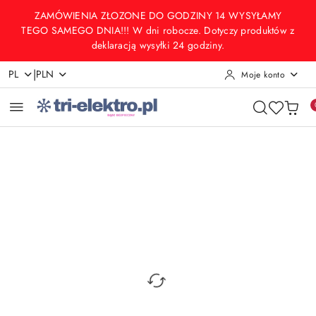
Przejdź do treści głównej
Przejdź do wyszukiwarki
Przejdź do moje konto
Przejdź do menu głównego
Przejdź do opisu produktu
Przejdź do stopki
ZAMÓWIENIA ZŁOZONE DO GODZINY 14 WYSYŁAMY
TEGO SAMEGO DNIA!!! W dni robocze. Dotyczy produktów z
deklaracją wysyłki 24 godziny.
|
PL
PLN
Moje konto