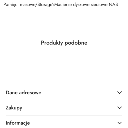
Pamięci masowe/Storage\Macierze dyskowe sieciowe NAS
Produkty
Produkty podobne
Pomiń karuzelę produktów
o
statusie:
Dane adresowe
Zakupy
Informacje