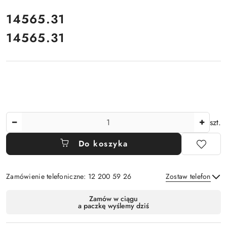
cena:
14565.31
14565.31
Cena:
Ilość
szt.
Do koszyka
Zamówienie telefoniczne: 12 200 59 26
Zostaw telefon
Dostępność
Zamów w ciągu
a paczkę wyślemy dziś
i
Wyślij
dostawa