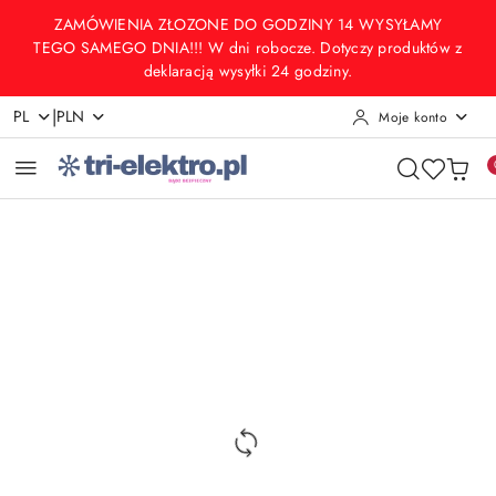
Przejdź do treści głównej
Przejdź do wyszukiwarki
Przejdź do moje konto
Przejdź do menu głównego
Przejdź do opisu produktu
Przejdź do stopki
ZAMÓWIENIA ZŁOZONE DO GODZINY 14 WYSYŁAMY
TEGO SAMEGO DNIA!!! W dni robocze. Dotyczy produktów z
deklaracją wysyłki 24 godziny.
|
PL
PLN
Moje konto