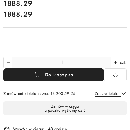
cena:
1888.29
1888.29
Cena:
Ilość
szt.
Do koszyka
Zamówienie telefoniczne: 12 200 59 26
Zostaw telefon
Dostępność
Zamów w ciągu
a paczkę wyślemy dziś
i
Wyślij
dostawa
Wysyłka w ciągu:
48 godzin