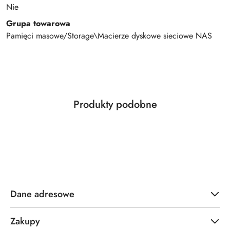
Nie
Grupa towarowa
Pamięci masowe/Storage\Macierze dyskowe sieciowe NAS
Produkty
Produkty podobne
Pomiń karuzelę produktów
o
statusie:
Dane adresowe
Zakupy