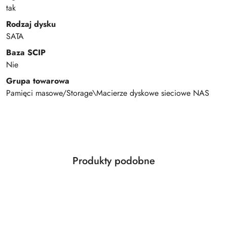
tak
Rodzaj dysku
SATA
Baza SCIP
Nie
Grupa towarowa
Pamięci masowe/Storage\Macierze dyskowe sieciowe NAS
Produkty
Produkty podobne
Pomiń karuzelę produktów
o
statusie: