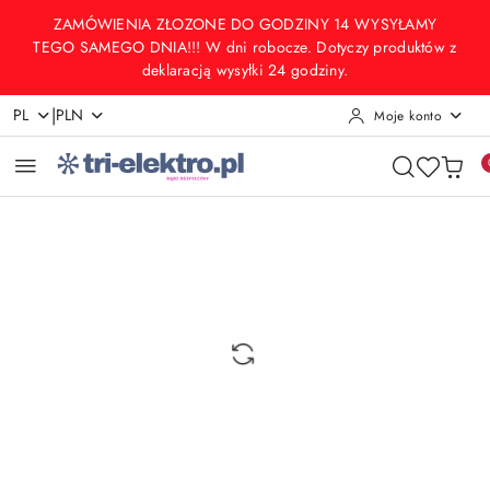
Przejdź do treści głównej
Przejdź do wyszukiwarki
Przejdź do moje konto
Przejdź do menu głównego
Przejdź do opisu produktu
Przejdź do stopki
ZAMÓWIENIA ZŁOZONE DO GODZINY 14 WYSYŁAMY
TEGO SAMEGO DNIA!!! W dni robocze. Dotyczy produktów z
deklaracją wysyłki 24 godziny.
|
PL
PLN
Moje konto