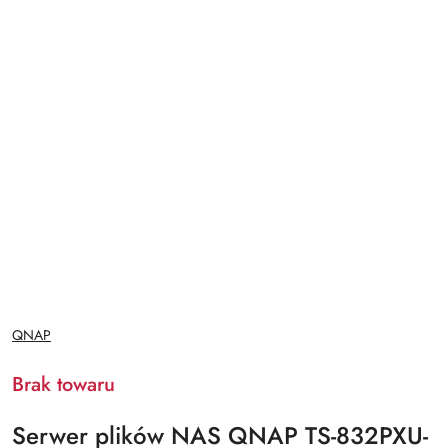
NAZWA
QNAP
PRODUCENTA:
Brak towaru
Serwer plików NAS QNAP TS-832PXU-