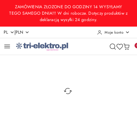
Przejdź do treści głównej
Przejdź do wyszukiwarki
Przejdź do moje konto
Przejdź do menu głównego
Przejdź do opisu produktu
Przejdź do stopki
ZAMÓWIENIA ZŁOZONE DO GODZINY 14 WYSYŁAMY
TEGO SAMEGO DNIA!!! W dni robocze. Dotyczy produktów z
deklaracją wysyłki 24 godziny.
|
PL
PLN
Moje konto