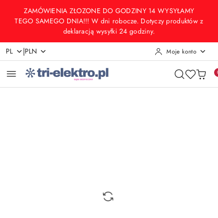
Przejdź do treści głównej
Przejdź do wyszukiwarki
Przejdź do moje konto
Przejdź do menu głównego
Przejdź do opisu produktu
Przejdź do stopki
ZAMÓWIENIA ZŁOZONE DO GODZINY 14 WYSYŁAMY
TEGO SAMEGO DNIA!!! W dni robocze. Dotyczy produktów z
deklaracją wysyłki 24 godziny.
|
PL
PLN
Moje konto