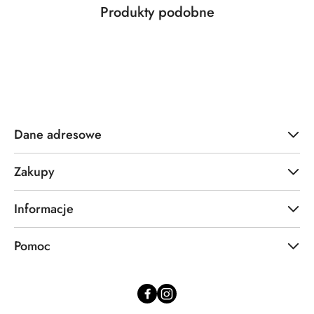
Produkty
Produkty podobne
Pomiń karuzelę produktów
o
statusie:
Dane adresowe
Zakupy
Informacje
Pomoc