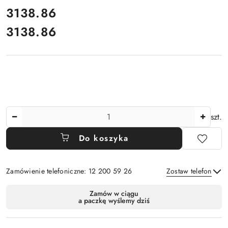
cena:
3138.86
3138.86
Cena:
Ilość
szt.
Do koszyka
Zamówienie telefoniczne: 12 200 59 26
Zostaw telefon
Dostępność
Zamów w ciągu
a paczkę wyślemy dziś
i
Wyślij
dostawa