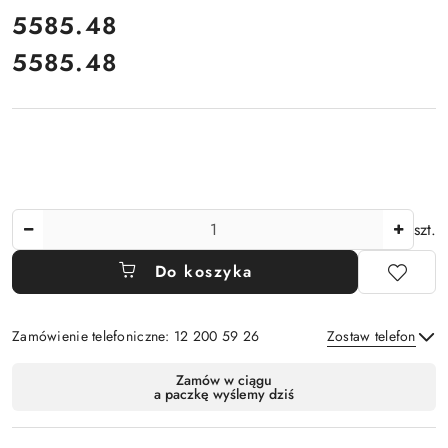
cena:
5585.48
5585.48
Cena:
Ilość
szt.
Do koszyka
Zamówienie telefoniczne: 12 200 59 26
Zostaw telefon
Dostępność
Zamów w ciągu
a paczkę wyślemy dziś
i
Wyślij
dostawa