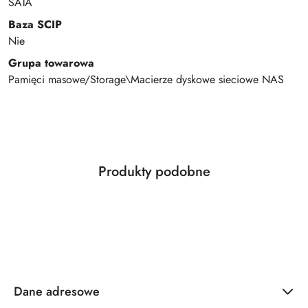
SATA
Baza SCIP
Nie
Grupa towarowa
Pamięci masowe/Storage\Macierze dyskowe sieciowe NAS
Produkty
Produkty podobne
Pomiń karuzelę produktów
o
statusie:
Dane adresowe