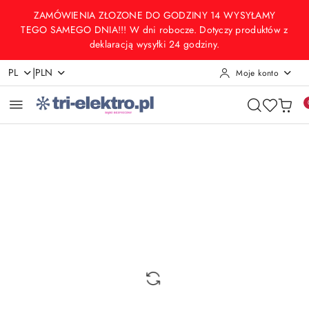
Przejdź do treści głównej
Przejdź do wyszukiwarki
Przejdź do moje konto
Przejdź do menu głównego
Przejdź do opisu produktu
Przejdź do stopki
ZAMÓWIENIA ZŁOZONE DO GODZINY 14 WYSYŁAMY
TEGO SAMEGO DNIA!!! W dni robocze. Dotyczy produktów z
deklaracją wysyłki 24 godziny.
|
PL
PLN
Moje konto