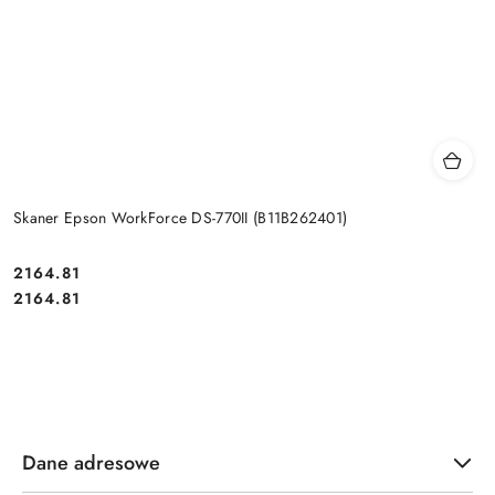
Skaner Epson WorkForce DS-770II (B11B262401)
Cena:
2164.81
Cena:
2164.81
Dane adresowe