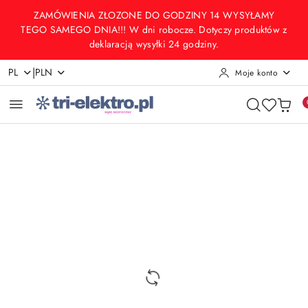
Przejdź do treści głównej
Przejdź do wyszukiwarki
Przejdź do moje konto
Przejdź do menu głównego
Przejdź do opisu produktu
Przejdź do stopki
ZAMÓWIENIA ZŁOZONE DO GODZINY 14 WYSYŁAMY
TEGO SAMEGO DNIA!!! W dni robocze. Dotyczy produktów z
deklaracją wysyłki 24 godziny.
|
PL
PLN
Moje konto