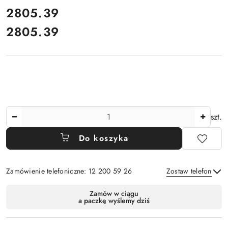
cena:
2805.39
2805.39
Cena:
Ilość
szt.
Do koszyka
Zamówienie telefoniczne: 12 200 59 26
Zostaw telefon
Dostępność
Zamów w ciągu
a paczkę wyślemy dziś
i
Wyślij
dostawa