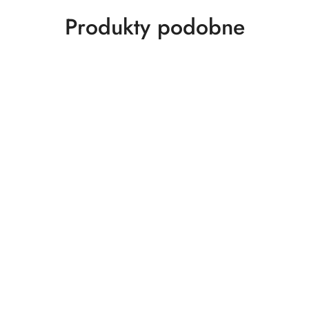
Produkty
Produkty podobne
o
statusie: