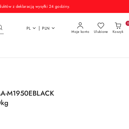
w z deklaracją wysyłki 24 godziny.
|
PL
PLN
Moje konto
Ulubione
Koszyk
SMA-M1950EBLACK
0kg