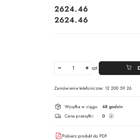
cena:
2624.46
2624.46
Cena:
Ilość
szt.
Zamówienie telefoniczne: 12 200 59 26
Dostępność
Wysyłka w ciągu:
48 godzin
i
Cena przesyłki:
0
dostawa
Pobierz produkt do PDF