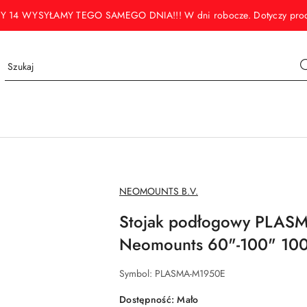
WYSYŁAMY TEGO SAMEGO DNIA!!! W dni robocze. Dotyczy produktó
NAZWA
NEOMOUNTS B.V.
PRODUCENTA:
Stojak podłogowy PLA
Neomounts 60"-100" 10
Symbol:
PLASMA-M1950E
Dostępność:
Mało