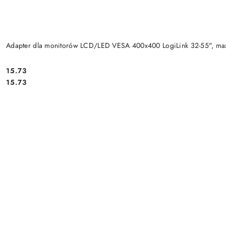
Adapter dla monitorów LCD/LED VESA 400x400 LogiLink 32-55", ma
Cena:
15.73
Cena:
15.73