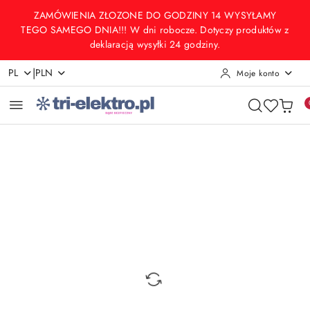
Przejdź do treści głównej
Przejdź do wyszukiwarki
Przejdź do moje konto
Przejdź do menu głównego
Przejdź do opisu produktu
Przejdź do stopki
ZAMÓWIENIA ZŁOZONE DO GODZINY 14 WYSYŁAMY
TEGO SAMEGO DNIA!!! W dni robocze. Dotyczy produktów z
deklaracją wysyłki 24 godziny.
|
PL
PLN
Moje konto