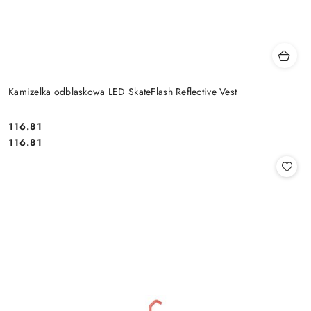
Kamizelka odblaskowa LED SkateFlash Reflective Vest
Cena:
116.81
Cena:
116.81