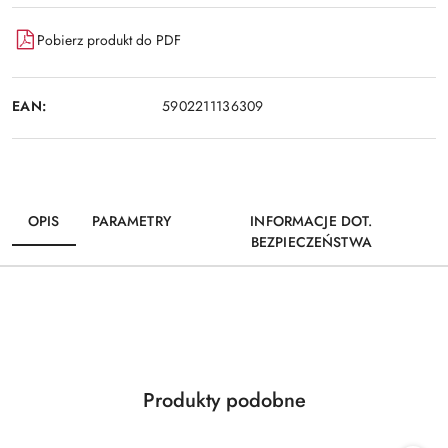
Pobierz produkt do PDF
EAN:
5902211136309
OPIS
PARAMETRY
INFORMACJE DOT.
BEZPIECZEŃSTWA
Produkty
Produkty podobne
Pomiń karuzelę produktów
o