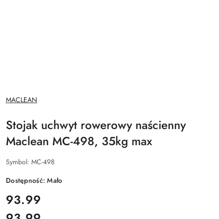
NAZWA
MACLEAN
PRODUCENTA:
Stojak uchwyt rowerowy naścienny
Maclean MC-498, 35kg max
Symbol:
MC-498
Dostępność:
Mało
cena:
93.99
93.99
Cena: