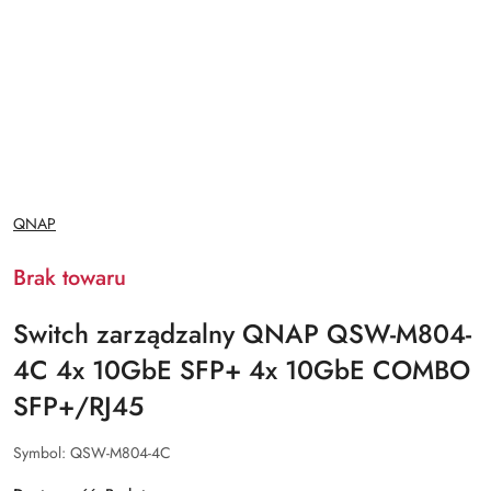
NAZWA
QNAP
PRODUCENTA:
Brak towaru
Switch zarządzalny QNAP QSW-M804-
4C 4x 10GbE SFP+ 4x 10GbE COMBO
SFP+/RJ45
Symbol:
QSW-M804-4C