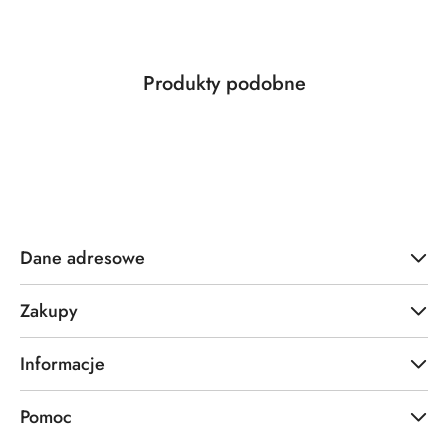
Produkty
Produkty podobne
Pomiń karuzelę produktów
o
statusie:
Dane adresowe
Zakupy
Informacje
Pomoc