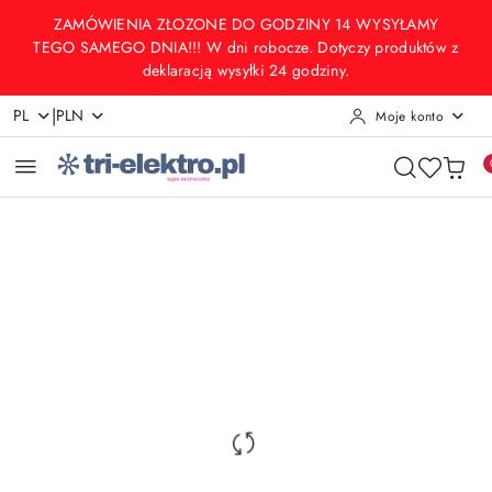
Przejdź do treści głównej
Przejdź do wyszukiwarki
Przejdź do moje konto
Przejdź do menu głównego
Przejdź do opisu produktu
Przejdź do stopki
ZAMÓWIENIA ZŁOZONE DO GODZINY 14 WYSYŁAMY
TEGO SAMEGO DNIA!!! W dni robocze. Dotyczy produktów z
deklaracją wysyłki 24 godziny.
|
PL
PLN
Moje konto