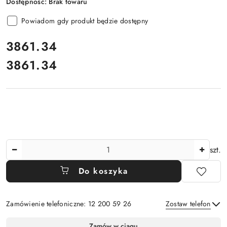
Dostępność:
Brak towaru
Powiadom gdy produkt będzie dostępny
cena:
3861.34
3861.34
Cena:
Ilość
szt.
Do koszyka
Zamówienie telefoniczne: 12 200 59 26
Zostaw telefon
Dostępność
Zamów w ciągu