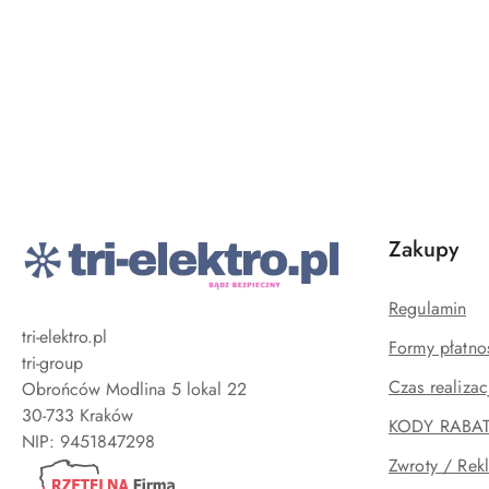
Pomiń karuzelę produktów
Zakupy
Regulamin
tri-elektro.pl
Formy płatno
tri-group
Czas realizac
Obrońców Modlina 5 lokal 22
30-733 Kraków
KODY RABA
Zwroty / Rek