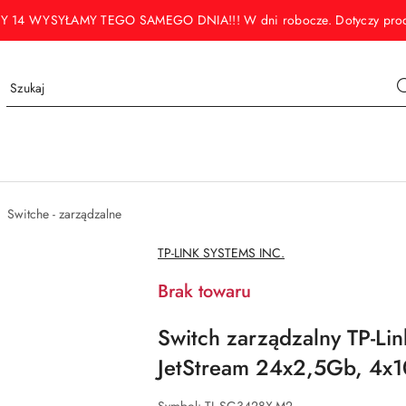
WYSYŁAMY TEGO SAMEGO DNIA!!! W dni robocze. Dotyczy produktó
Switche - zarządzalne
NAZWA
TP-LINK SYSTEMS INC.
PRODUCENTA:
Brak towaru
Switch zarządzalny TP-L
JetStream 24x2,5Gb, 4x