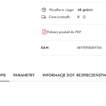
i
dostawa
Wysyłka w ciągu:
48 godzin
Cena przesyłki:
0
Pobierz produkt do PDF
EAN:
4897098689745
PIS
PARAMETRY
INFORMACJE DOT. BEZPIECZEŃST