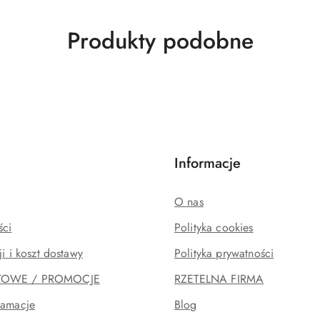
Produkty
Produkty podobne
o
statusie:
Informacje
O nas
ści
Polityka cookies
ji i koszt dostawy
Polityka prywatności
TOWE / PROMOCJE
RZETELNA FIRMA
lamacje
Blog