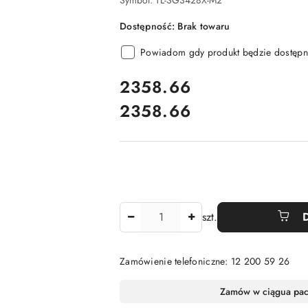
Symbol:
TL-SG3428X-M2
Dostępność:
Brak towaru
Powiadom gdy produkt będzie dostępn
cena:
2358.66
2358.66
Cena:
Ilość
szt.
Zamówienie telefoniczne: 12 200 59 26
Dostępność
Zamów w ciągu
a pa