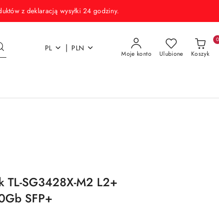
w z deklaracją wysyłki 24 godziny.
|
PL
PLN
Moje konto
Ulubione
Koszyk
ink TL-SG3428X-M2 L2+
10Gb SFP+