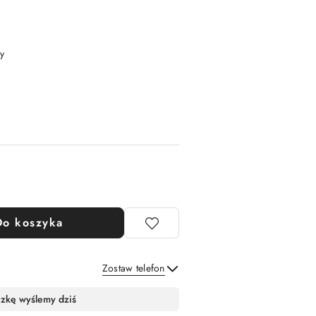
y
Do koszyka
Zostaw telefon
Wyślij
czkę wyślemy dziś