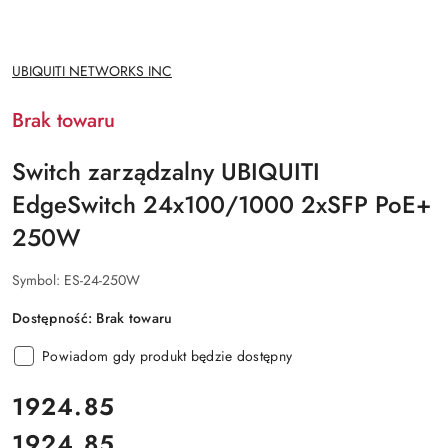
NAZWA
UBIQUITI NETWORKS INC
PRODUCENTA:
Brak towaru
Switch zarządzalny UBIQUITI
EdgeSwitch 24x100/1000 2xSFP PoE+
250W
Symbol:
ES-24-250W
Dostępność:
Brak towaru
Powiadom gdy produkt będzie dostępny
cena:
1924.85
1924.85
Cena: