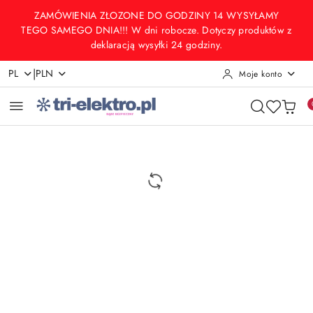
Przejdź do treści głównej
Przejdź do wyszukiwarki
Przejdź do moje konto
Przejdź do menu głównego
Przejdź do opisu produktu
Przejdź do stopki
ZAMÓWIENIA ZŁOZONE DO GODZINY 14 WYSYŁAMY
TEGO SAMEGO DNIA!!! W dni robocze. Dotyczy produktów z
deklaracją wysyłki 24 godziny.
|
PL
PLN
Moje konto