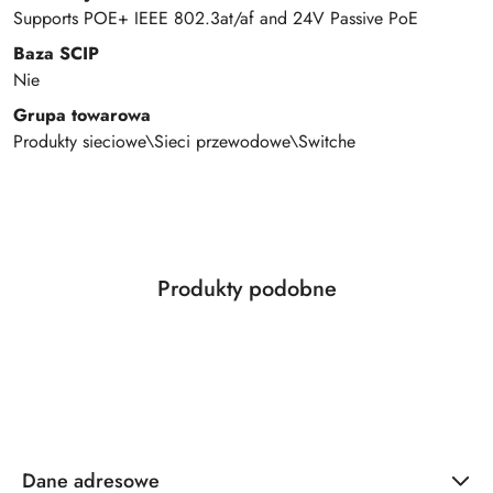
Supports POE+ IEEE 802.3at/af and 24V Passive PoE
Baza SCIP
Nie
Grupa towarowa
Produkty sieciowe\Sieci przewodowe\Switche
Produkty
Produkty podobne
Pomiń karuzelę produktów
o
statusie:
Dane adresowe