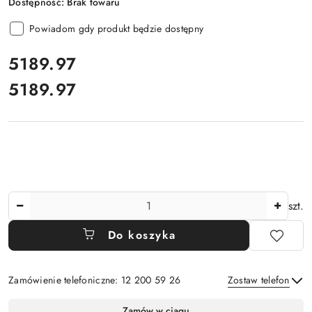
Dostępność:
Brak towaru
Powiadom gdy produkt będzie dostępny
cena:
5189.97
5189.97
Cena:
Ilość
szt.
Do koszyka
Zamówienie telefoniczne: 12 200 59 26
Zostaw telefon
Dostępność
Zamów w ciągu