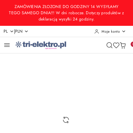
Przejdź do treści głównej
Przejdź do wyszukiwarki
Przejdź do moje konto
Przejdź do menu głównego
Przejdź do opisu produktu
Przejdź do stopki
ZAMÓWIENIA ZŁOZONE DO GODZINY 14 WYSYŁAMY
TEGO SAMEGO DNIA!!! W dni robocze. Dotyczy produktów z
deklaracją wysyłki 24 godziny.
|
PL
PLN
Moje konto