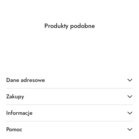
Produkty
Produkty podobne
Pomiń karuzelę produktów
o
statusie:
Dane adresowe
Zakupy
Informacje
Pomoc