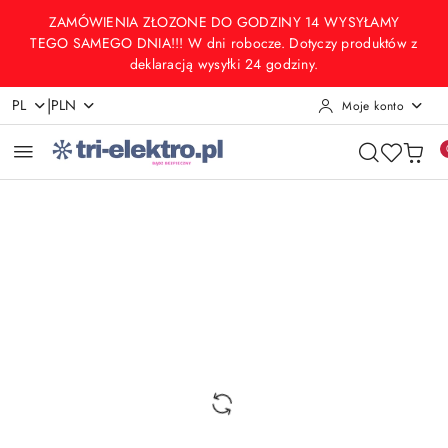
Przejdź do treści głównej
Przejdź do wyszukiwarki
Przejdź do moje konto
Przejdź do menu głównego
Przejdź do opisu produktu
Przejdź do stopki
ZAMÓWIENIA ZŁOZONE DO GODZINY 14 WYSYŁAMY
TEGO SAMEGO DNIA!!! W dni robocze. Dotyczy produktów z
deklaracją wysyłki 24 godziny.
|
PL
PLN
Moje konto