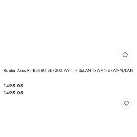
Router Asus RT-BE88U BE7200 Wi-Fi 7 3xLAN 1xWAN 6xWAN/LAN
Cena:
1495.05
Cena:
1495.05