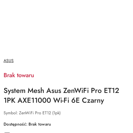
NAZWA
ASUS
PRODUCENTA:
Brak towaru
System Mesh Asus ZenWiFi Pro ET12
1PK AXE11000 Wi-Fi 6E Czarny
Symbol:
ZenWiFi Pro ET12 (1pk)
Dostępność:
Brak towaru