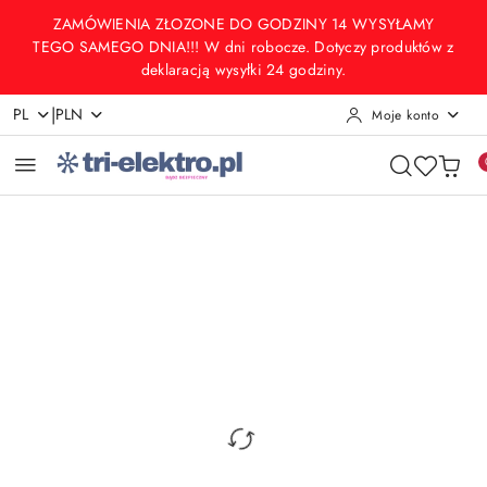
Przejdź do treści głównej
Przejdź do wyszukiwarki
Przejdź do moje konto
Przejdź do menu głównego
Przejdź do opisu produktu
Przejdź do stopki
ZAMÓWIENIA ZŁOZONE DO GODZINY 14 WYSYŁAMY
TEGO SAMEGO DNIA!!! W dni robocze. Dotyczy produktów z
deklaracją wysyłki 24 godziny.
|
PL
PLN
Moje konto