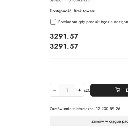
Symbol:
FF01-8042-12B
Dostępność:
Brak towaru
Powiadom gdy produkt będzie dostępn
cena:
3291.57
3291.57
Cena:
Ilość
szt.
Zamówienie telefoniczne: 12 200 59 26
Dostępność
Zamów w ciągu
a pa