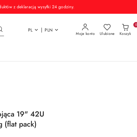
w z deklaracją wysyłki 24 godziny.
|
PL
PLN
Moje konto
Ulubione
Koszyk
tojąca 19" 42U
(flat pack)