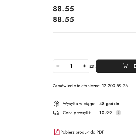
cena:
88.55
88.55
Cena:
Ilość
szt.
Zamówienie telefoniczne: 12 200 59 26
Dostępność
Wysyłka w ciągu:
48 godzin
i
Cena przesyłki:
10.99
dostawa
Pobierz produkt do PDF