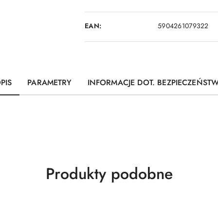
EAN:
5904261079322
PIS
PARAMETRY
INFORMACJE DOT. BEZPIECZEŃST
Produkty
Produkty podobne
o
statusie: