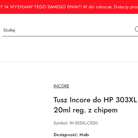
WYSYŁAMY TEGO SAMEGO DNIA!!! W dni robocze. Dotyczy produktó
NAZWA
INCORE
PRODUCENTA:
Tusz Incore do HP 303X
20ml reg. z chipem
Symbol:
IH-303XL-CR20
Dostępność:
Mało