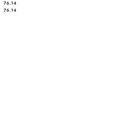
Cena:
76.14
Cena:
76.14