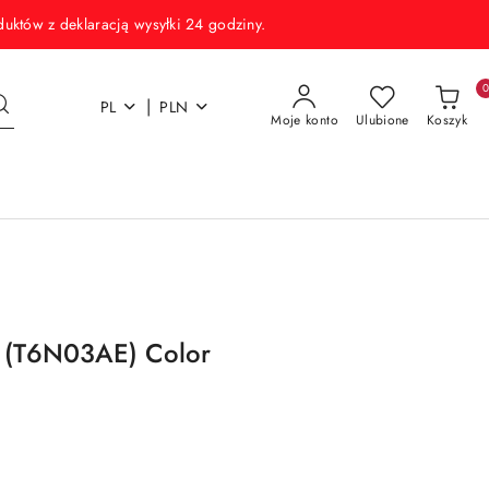
w z deklaracją wysyłki 24 godziny.
|
PL
PLN
Moje konto
Ulubione
Koszyk
L (T6N03AE) Color