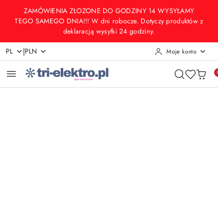
Przejdź do treści głównej
Przejdź do wyszukiwarki
Przejdź do moje konto
Przejdź do menu głównego
Przejdź do opisu produktu
Przejdź do stopki
ZAMÓWIENIA ZŁOZONE DO GODZINY 14 WYSYŁAMY
TEGO SAMEGO DNIA!!! W dni robocze. Dotyczy produktów z
deklaracją wysyłki 24 godziny.
|
PL
PLN
Moje konto