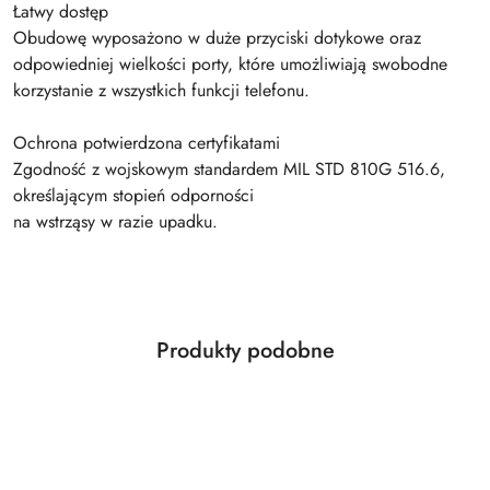
Łatwy dostęp
Obudowę wyposażono w duże przyciski dotykowe oraz
odpowiedniej wielkości porty, które umożliwiają swobodne
korzystanie z wszystkich funkcji telefonu.
Ochrona potwierdzona certyfikatami
Zgodność z wojskowym standardem MIL STD 810G 516.6,
określającym stopień odporności
na wstrząsy w razie upadku.
Produkty
Produkty podobne
Pomiń karuzelę produktów
o
statusie: