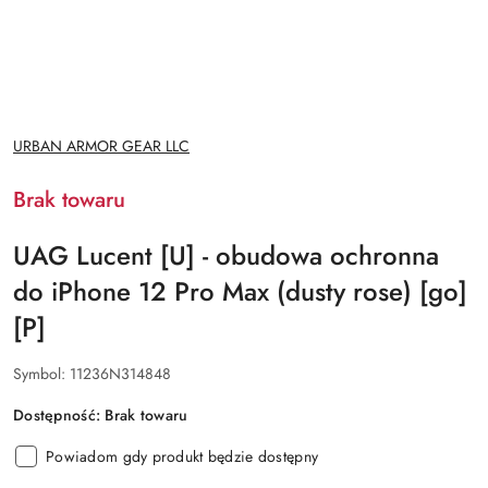
NAZWA
URBAN ARMOR GEAR LLC
PRODUCENTA:
Brak towaru
UAG Lucent [U] - obudowa ochronna
do iPhone 12 Pro Max (dusty rose) [go]
[P]
Symbol:
11236N314848
Dostępność:
Brak towaru
Powiadom gdy produkt będzie dostępny