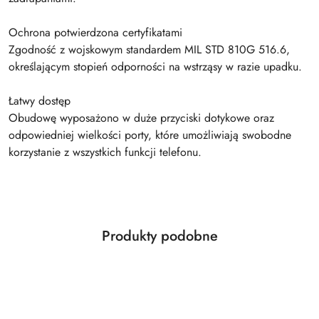
Ochrona potwierdzona certyfikatami
Zgodność z wojskowym standardem MIL STD 810G 516.6,
określającym stopień odporności na wstrząsy w razie upadku.
Łatwy dostęp
Obudowę wyposażono w duże przyciski dotykowe oraz
odpowiedniej wielkości porty, które umożliwiają swobodne
korzystanie z wszystkich funkcji telefonu.
Produkty
Produkty podobne
Pomiń karuzelę produktów
o
statusie: