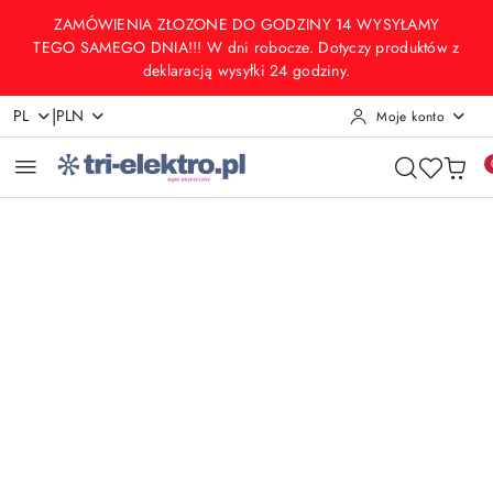
Przejdź do treści głównej
Przejdź do wyszukiwarki
Przejdź do moje konto
Przejdź do menu głównego
Przejdź do opisu produktu
Przejdź do stopki
ZAMÓWIENIA ZŁOZONE DO GODZINY 14 WYSYŁAMY
TEGO SAMEGO DNIA!!! W dni robocze. Dotyczy produktów z
deklaracją wysyłki 24 godziny.
|
PL
PLN
Moje konto