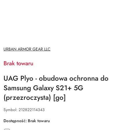
NAZWA
URBAN ARMOR GEAR LLC
PRODUCENTA:
Brak towaru
UAG Plyo - obudowa ochronna do
Samsung Galaxy S21+ 5G
(przezroczysta) [go]
Symbol:
212822114343
Dostępność:
Brak towaru