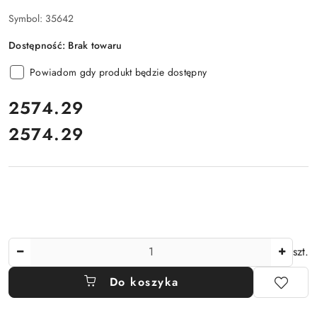
Symbol:
35642
Dostępność:
Brak towaru
Powiadom gdy produkt będzie dostępny
cena:
2574.29
2574.29
Cena:
Ilość
szt.
Do koszyka