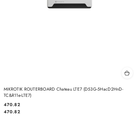
MIKROTIK ROUTERBOARD Chateau LTE7 (D53G-5HacD2HnD-
TC&R11e-LTE7)
Cena:
470.82
Cena:
470.82