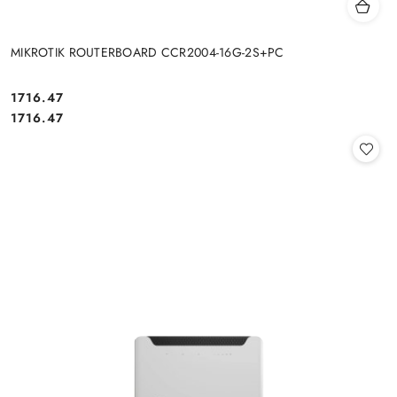
MIKROTIK ROUTERBOARD CCR2004-16G-2S+PC
Cena:
1716.47
Cena:
1716.47