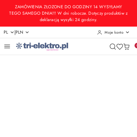
Przejdź do treści głównej
Przejdź do wyszukiwarki
Przejdź do moje konto
Przejdź do menu głównego
Przejdź do opisu produktu
Przejdź do stopki
ZAMÓWIENIA ZŁOZONE DO GODZINY 14 WYSYŁAMY
TEGO SAMEGO DNIA!!! W dni robocze. Dotyczy produktów z
deklaracją wysyłki 24 godziny.
|
PL
PLN
Moje konto