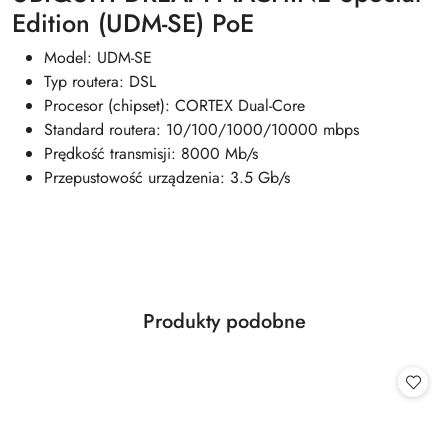
Edition (UDM-SE) PoE
Model: UDM-SE
Typ routera: DSL
Procesor (chipset): CORTEX Dual-Core
Standard routera: 10/100/1000/10000 mbps
Prędkość transmisji: 8000 Mb/s
Przepustowość urządzenia: 3.5 Gb/s
Produkty
Produkty podobne
Pomiń karuzelę produktów
o
statusie: