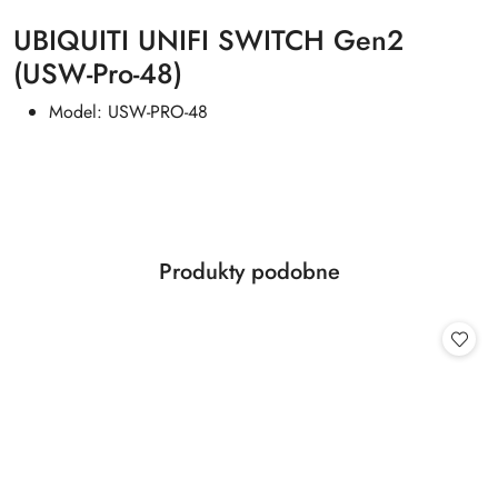
UBIQUITI UNIFI SWITCH Gen2
(USW-Pro-48)
Model: USW-PRO-48
Produkty
Produkty podobne
Pomiń karuzelę produktów
o
statusie: