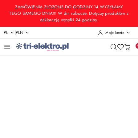
Przejdź do treści głównej
Przejdź do wyszukiwarki
Przejdź do moje konto
Przejdź do menu głównego
Przejdź do opisu produktu
Przejdź do stopki
ZAMÓWIENIA ZŁOZONE DO GODZINY 14 WYSYŁAMY
TEGO SAMEGO DNIA!!! W dni robocze. Dotyczy produktów z
deklaracją wysyłki 24 godziny.
|
PL
PLN
Moje konto