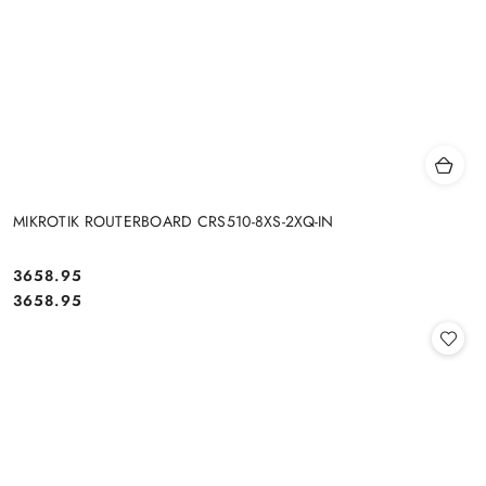
MIKROTIK ROUTERBOARD CRS510-8XS-2XQ-IN
Cena:
3658.95
Cena:
3658.95