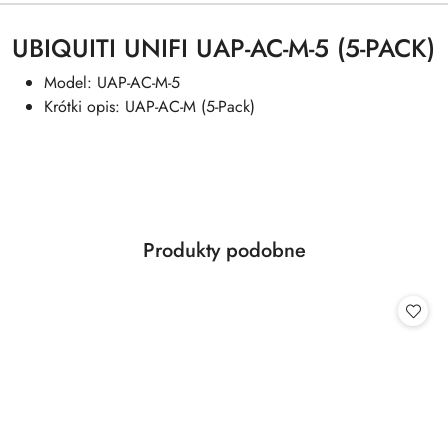
UBIQUITI UNIFI UAP-AC-M-5 (5-PACK)
Model: UAP-AC-M-5
Krótki opis: UAP-AC-M (5-Pack)
Produkty
Produkty podobne
Pomiń karuzelę produktów
o
statusie: