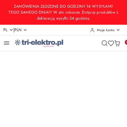
Przejdź do treści głównej
Przejdź do wyszukiwarki
Przejdź do moje konto
Przejdź do menu głównego
Przejdź do opisu produktu
Przejdź do stopki
ZAMÓWIENIA ZŁOZONE DO GODZINY 14 WYSYŁAMY
TEGO SAMEGO DNIA!!! W dni robocze. Dotyczy produktów z
deklaracją wysyłki 24 godziny.
|
PL
PLN
Moje konto