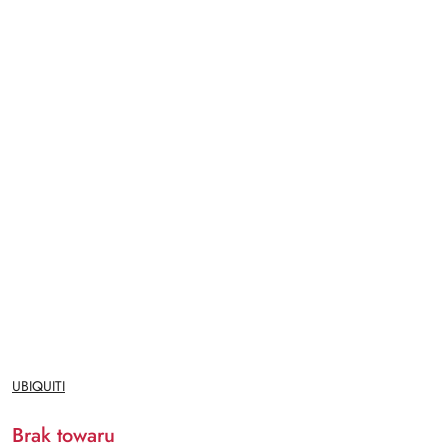
NAZWA
UBIQUITI
PRODUCENTA:
Brak towaru