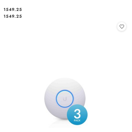
Cena:
1549.25
Cena:
1549.25