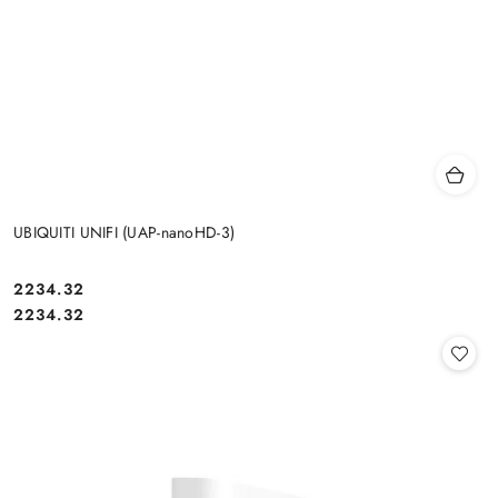
UBIQUITI UNIFI (UAP-nanoHD-3)
Cena:
2234.32
Cena:
2234.32