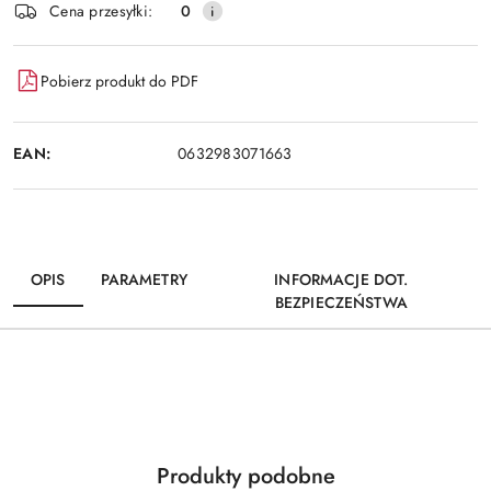
Wyślij
Cena przesyłki:
0
dostawa
Pobierz produkt do PDF
EAN:
0632983071663
OPIS
PARAMETRY
INFORMACJE DOT.
BEZPIECZEŃSTWA
Produkty
Produkty podobne
Pomiń karuzelę produktów