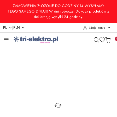
Przejdź do treści głównej
Przejdź do wyszukiwarki
Przejdź do moje konto
Przejdź do menu głównego
Przejdź do opisu produktu
Przejdź do stopki
ZAMÓWIENIA ZŁOZONE DO GODZINY 14 WYSYŁAMY
TEGO SAMEGO DNIA!!! W dni robocze. Dotyczy produktów z
deklaracją wysyłki 24 godziny.
|
PL
PLN
Moje konto