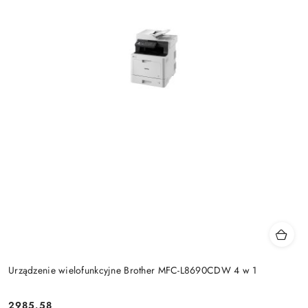
Urządzenie wielofunkcyjne Brother MFC-L8690CDW 4 w 1
Cena:
2985.58