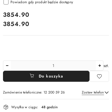
Powiadom gdy produkt będzie dostępny
cena:
3854.90
3854.90
Cena:
Ilość
szt.
Do koszyka
Zamówienie telefoniczne: 12 200 59 26
Zostaw telefon
Dostępność
Wysyłka w ciągu:
48 godzin
i