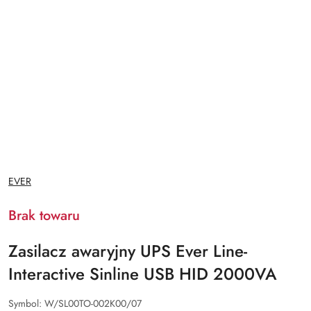
NAZWA
EVER
PRODUCENTA:
Brak towaru
Zasilacz awaryjny UPS Ever Line-
Interactive Sinline USB HID 2000VA
Symbol:
W/SL00TO-002K00/07