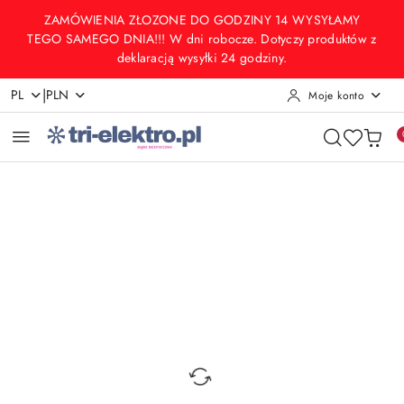
Przejdź do treści głównej
Przejdź do wyszukiwarki
Przejdź do moje konto
Przejdź do menu głównego
Przejdź do opisu produktu
Przejdź do stopki
ZAMÓWIENIA ZŁOZONE DO GODZINY 14 WYSYŁAMY
TEGO SAMEGO DNIA!!! W dni robocze. Dotyczy produktów z
deklaracją wysyłki 24 godziny.
|
PL
PLN
Moje konto