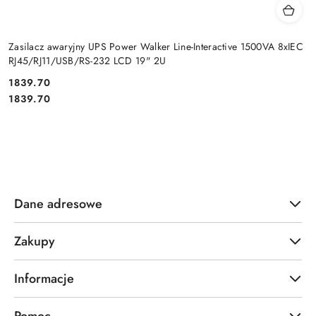
Zasilacz awaryjny UPS Power Walker Line-Interactive 1500VA 8xIEC
RJ45/RJ11/USB/RS-232 LCD 19" 2U
Cena:
1839.70
Cena:
1839.70
Dane adresowe
Zakupy
Informacje
Pomoc