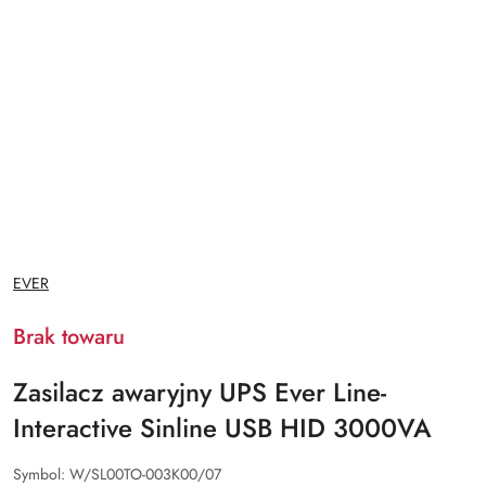
NAZWA
EVER
PRODUCENTA:
Brak towaru
Zasilacz awaryjny UPS Ever Line-
Interactive Sinline USB HID 3000VA
Symbol:
W/SL00TO-003K00/07