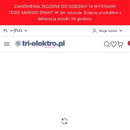
Przejdź do treści głównej
Przejdź do wyszukiwarki
Przejdź do moje konto
Przejdź do menu głównego
Przejdź do opisu produktu
Przejdź do stopki
ZAMÓWIENIA ZŁOZONE DO GODZINY 14 WYSYŁAMY
TEGO SAMEGO DNIA!!! W dni robocze. Dotyczy produktów z
deklaracją wysyłki 24 godziny.
|
PL
PLN
Moje konto