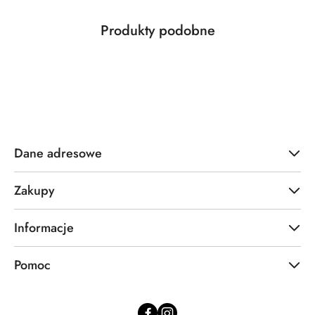
Produkty
Produkty podobne
Pomiń karuzelę produktów
o
statusie:
Dane adresowe
Zakupy
Informacje
Pomoc