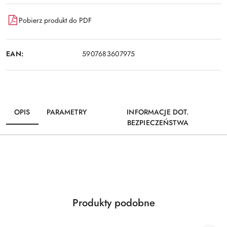
Pobierz produkt do PDF
EAN:
5907683607975
OPIS
PARAMETRY
INFORMACJE DOT.
BEZPIECZEŃSTWA
Produkty
Produkty podobne
Pomiń karuzelę produktów
o