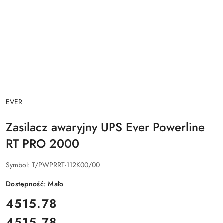
NAZWA
EVER
PRODUCENTA:
Zasilacz awaryjny UPS Ever Powerline
RT PRO 2000
Symbol:
T/PWPRRT-112K00/00
Dostępność:
Mało
cena:
4515.78
4515.78
Cena: