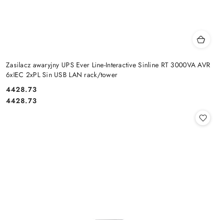
Zasilacz awaryjny UPS Ever Line-Interactive Sinline RT 3000VA AVR
6xIEC 2xPL Sin USB LAN rack/tower
Cena:
4428.73
Cena:
4428.73