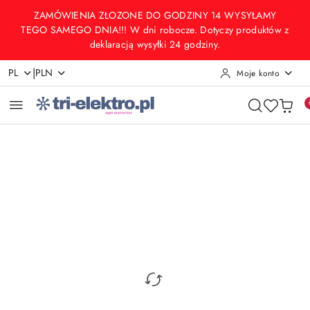
Przejdź do treści głównej
Przejdź do wyszukiwarki
Przejdź do moje konto
Przejdź do menu głównego
Przejdź do opisu produktu
Przejdź do stopki
ZAMÓWIENIA ZŁOZONE DO GODZINY 14 WYSYŁAMY
TEGO SAMEGO DNIA!!! W dni robocze. Dotyczy produktów z
deklaracją wysyłki 24 godziny.
|
PL
PLN
Moje konto