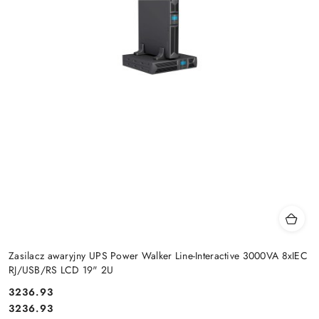
Zasilacz awaryjny UPS Power Walker Line-Interactive 3000VA 8xIEC
RJ/USB/RS LCD 19" 2U
Cena:
3236.93
Cena:
3236.93